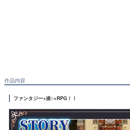
作品内容
ファンタジー×凌○×RPG！！