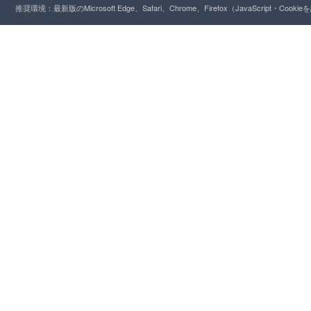
推奨環境：最新版のMicrosoft Edge、Safari、Chrome、Firefox（JavaScript・Cooki