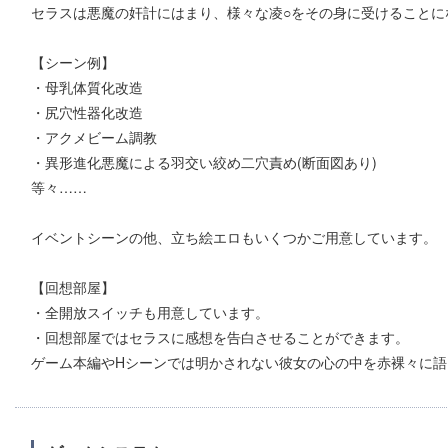
セラスは悪魔の奸計にはまり、様々な凌○をその身に受けることに
【シーン例】
・母乳体質化改造
・尻穴性器化改造
・アクメビーム調教
・異形進化悪魔による羽交い絞め二穴責め(断面図あり)
等々……
イベントシーンの他、立ち絵エロもいくつかご用意しています。
【回想部屋】
・全開放スイッチも用意しています。
・回想部屋ではセラスに感想を告白させることができます。
ゲーム本編やHシーンでは明かされない彼女の心の中を赤裸々に語