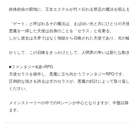
絶体絶命の窮地に、王女エステルが代々伝わる禁忌の魔法を唱え
「ゲート」と呼ばれるその魔法は、まばゆい光と共にひとりの天
悪魔を一掃した天使は自身のことを「セラス」と名乗る。
しかし彼女は天界ではなく地獄から召喚された天使であり、光の
かくして、この召喚をきっかけとして、人間界の争いは新たな動き
■ファンタジー&凌○RPG
天使セラスを操作し、悪魔に立ち向かうファンタジーRPGです。
圧倒的な強さを誇るはずのセラスが、悪魔の奸計によって取り返し
ください。
メインストーリーの中でのHシーンが中心となりますが、中盤以降
ます。