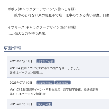
ポポフ(キャラクターデザイン:八雲へしを様)
……統率のとれない東の悪魔軍で唯一仕事のできる青い悪魔。口
イブリース(キャラクターデザイン:tatinami様)
……強大な力を持つ悪魔。
更新情報
2026年07月31日
誤字脱字修正
Ver1.04 戦闘について主にボスの能力を修正しました。
詳細はバージョン情報.txt
2026年07月10日
誤字脱字修正
不具合修正
Ver1.03 2週目以降イベント不具合対応、誤字脱字修正、経験値調整
詳しくはバージョン情報.txt
2026年07月06日
不具合修正