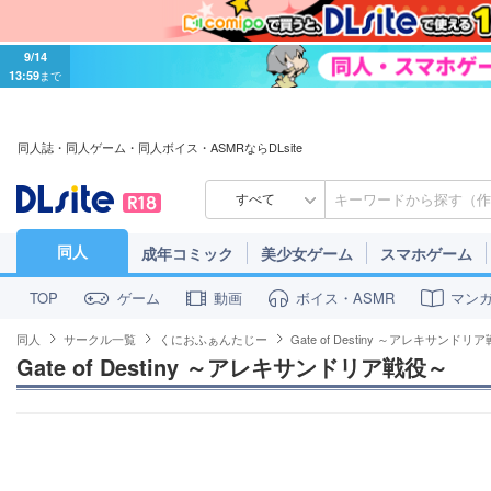
9/14
13:59
まで
同人誌・同人ゲーム・同人ボイス・ASMRならDLsite
すべて
同人
成年コミック
美少女ゲーム
スマホゲーム
ゲーム
動画
ボイス・ASMR
マン
TOP
同人
サークル一覧
くにおふぁんたじー
Gate of Destiny ～アレキサンドリ
Gate of Destiny ～アレキサンドリア戦役～