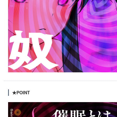
★POINT