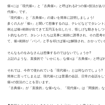
催○には「現代催○」と「古典催○」と呼ばれる2つの催○技法があ
代催○」です。
「現代催○」と「古典催○」の違いを簡単に説明しましょう!
多くの人が「催○」と聞いて想像するのは、テレビなどでタレント
例えば催○術師が出てきて五円玉を出したり、怪しげな動きをしつつ
ト的なもので、タレントたちは見事に術師に誘導され、その思考や行
て、催○術師が「パン!」と手を叩けば催○は解除され、かかって
そんなものをみなさんは想像するのではないでしょうか?
上記のような、直接的で「いかにも」な催○は「古典催○」と呼ば
それでは、今作で使われている「現代催○」とは何なのでしょう?
簡単に言ってしまえば、現代催○とは普通の会話、日常の会話をし
催○の技法のことを言います。
「古典催○」が「直接的」な催○なら、「現代催○」は「間接的」