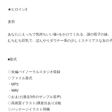
★ヒロイン2
美羽
あなたにえっちで気持ちいい催○をかけてくれる、謎の双子の妹。
むちむち巨乳で、ぼんやりダウナー系の少しミステリアスな女の
■形式
◇全編バイノーラルスタジオ収録
◇ファイル形式
・MP3
・WAV
◇おまけ(過去3作のサンプル音声)
◇高画質イラスト(裸差分あり)2枚
◇パッケージイラスト同梱