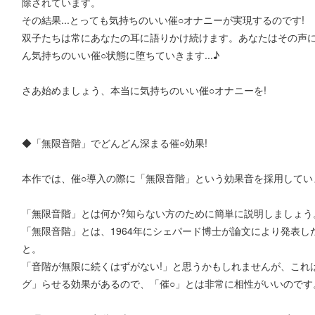
除されています。
その結果...とっても気持ちのいい催○オナニーが実現するのです!
双子たちは常にあなたの耳に語りかけ続けます。あなたはその声
ん気持ちのいい催○状態に堕ちていきます...♪
さあ始めましょう、本当に気持ちのいい催○オナニーを!
◆「無限音階」でどんどん深まる催○効果!
本作では、催○導入の際に「無限音階」という効果音を採用してい
「無限音階」とは何か?知らない方のために簡単に説明しましょう
「無限音階」とは、1964年にシェパード博士が論文により発表し
と。
「音階が無限に続くはずがない!」と思うかもしれませんが、これ
グ」らせる効果があるので、「催○」とは非常に相性がいいのです