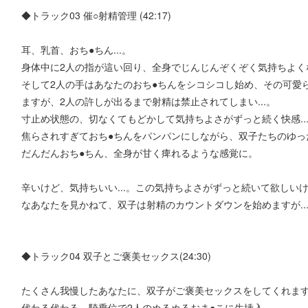
◆トラック03 催○射精管理 (42:17)
耳、乳首、おち●ちん...。
身体中に2人の指が這い回り、全身でじんじんぞくぞく気持ちよく
そして2人の手はあなたのおち●ちんをシコシコし始め、その可愛
ますが、2人の許しが出るまで射精は禁止されてしまい...。
寸止め状態の、切なくてもどかして気持ちよさがずっと続く快感..
焦らされすぎておち●ちんをパンパンにしながら、双子たちのゆっ
だんだんおち●ちん、全身が甘く痺れるような感覚に。
辛いけど、気持ちいい...。この気持ちよさがずっと続いて欲しいけ
なあなたを見かねて、双子は射精のカウントダウンを始めますが..
◆トラック04 双子とご褒美セックス(24:30)
たくさん我慢したあなたに、双子がご褒美セックスをしてくれま
代わる代わる、騎乗位で2人のぬるぬるおま●こに生挿入...。