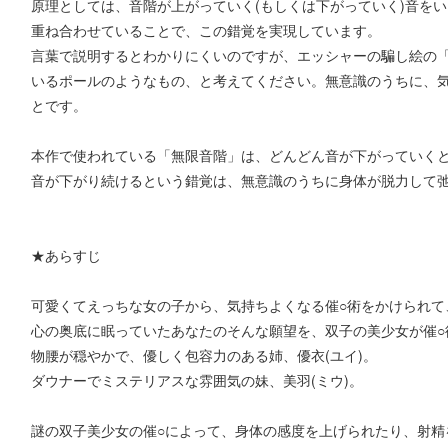
原理としては、音階が上がっていく(もしくは下がっていく)音を
重ね合わせていることで、この錯覚を実現しています。
言葉で説明するとわかりにくいのですが、エッシャーの騙し絵の
いるポールのようなもの、と考えてください。無意識のうちに、
とです。
本作で使われている「無限音階」は、どんどん音が下がっていく
音が下がり続けるという錯覚は、無意識のうちに身体が脱力して
★あらすじ
可愛くてえっちな女の子から、気持ちよくなる催○術をかけられて、
心の奥底に眠っていたあなたのそんな願望を、双子の美少女が催○
物腰が穏やかで、優しく包容力のある姉、優衣(ユイ)。
ダウナーでミステリアスな雰囲気の妹、美羽(ミウ)。
謎の双子美少女の催○によって、身体の感度を上げられたり、射精を