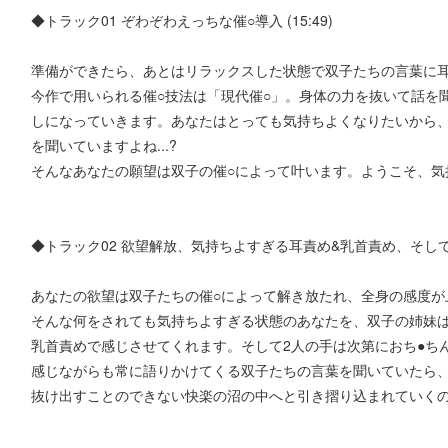
◆トラック01 ぞわぞわえっちな催○導入 (15:49)
準備ができたら、あとはリラックスした状態で双子たちの言葉に
今作で用いられる催○技法は「現代催○」。身体の力を抜いて話を
しになっていきます。あなたはとっても気持ちよくなりたいから
を聞いていますよね...?
そんなあなたの願望は双子の催○によって叶います。ようこそ、気持
◆トラック02 欲望解放、気持ちよすぎる耳責め&乳首責め、そして...(
あなたの欲望は双子たちの催○によって解き放たれ、全身の感度が上
そんな何をされても気持ちよすぎる状態のあなたを、双子の姉妹
乳首責めで感じさせてくれます。そして2人の手は次第におち●ちんの
感じながらも常に語りかけてくる双子たちの言葉を聞いていたら、
抜け出すことのできない快楽の沼の中へと引き摺り込まれていくので