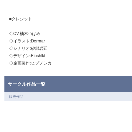
■クレジット
◇CV:柚木つばめ
◇イラスト:Dermar
◇シナリオ:砂部岩延
◇デザイン:Floshiki
◇企画製作:ヒプノシカ
サークル作品一覧
販売作品