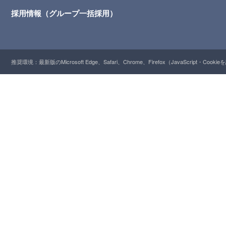
採用情報（グループ一括採用）
推奨環境：最新版のMicrosoft Edge、Safari、Chrome、Firefox（JavaScript・Cooki