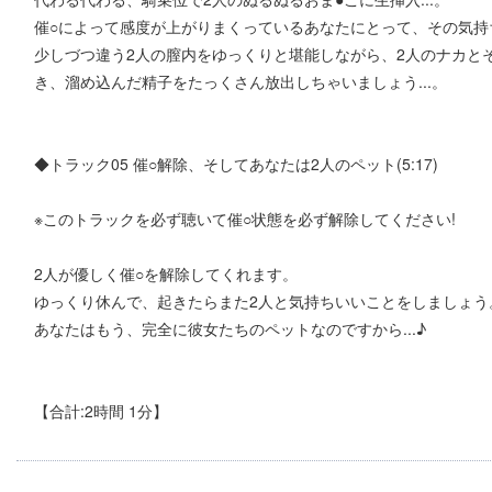
催○によって感度が上がりまくっているあなたにとって、その気持ち
少しづつ違う2人の膣内をゆっくりと堪能しながら、2人のナカと
き、溜め込んだ精子をたっくさん放出しちゃいましょう...。
◆トラック05 催○解除、そしてあなたは2人のペット(5:17)
※このトラックを必ず聴いて催○状態を必ず解除してください!
2人が優しく催○を解除してくれます。
ゆっくり休んで、起きたらまた2人と気持ちいいことをしましょう
あなたはもう、完全に彼女たちのペットなのですから...♪
【合計:2時間 1分】