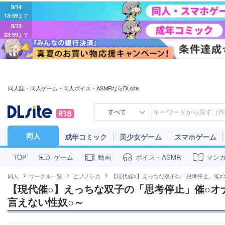
9/14
13:59
まで
8/13
23:59
まで
同人誌・同人ゲーム・同人ボイス・ASMRならDLsite
すべて
同人
成年コミック
美少女ゲーム
スマホゲーム
ゲーム
動画
ボイス・ASMR
マン
TOP
同人
サークル一覧
ヒプノシカ
【現代催○】えっちな双子の「思考停止」催○
【現代催○】えっちな双子の「思考停止」催○オ
言えない性奴○～