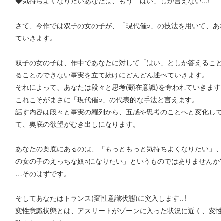
◆気持ちよくなりたいあなたは、もう「はい」しか言えない...!
さて、今作では双子の女の子が、「現代催○」の技法を用いて、あ
ていきます。
双子の女の子は、作中であなたに対して「はい」としか答えるこ
ることのできない事実を立て続けにどんどん述べていきます。
それによって、あなたは段々と思考(顕在意識)を奪われていきます..
これこそがまさに「現代催○」の代表的な手法と言えます。
話す内容は段々と事実の羅列から、五感や思考のことへと変化し
て、奥底の欲望がむき出しになります。
あなたの奥底にあるのは、「もっともっと気持ちよくなりたい」
の女の子のえっちな奴○になりたい」というものではありませんか
…そのはずです。
そしてあなたはトランス(変性意識状態)に突入します...!
変性意識状態とは、アスリートがゾーンに入った状況に近く、変性