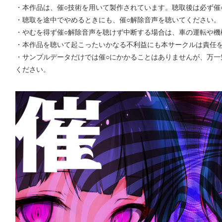
・本作品は、催○技術を用いて製作されています。聴取後は必ず催
・聴取を途中でやめるときにも、催○解除音声を聴いてください。
・やむを得ず催○解除音声を聴けず中断する場合は、車の運転や機
・本作品を聴いて起こったいかなる不利益にも本サークルは責任
・サンプルデータだけでは催○にかかることはありませんが、万一
ください。