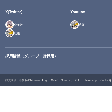
X(Twitter)
Youtube
全年齢
広報
広報
採用情報（グループ一括採用）
推奨環境：最新版のMicrosoft Edge、Safari、Chrome、Firefox（JavaScript・Cooki