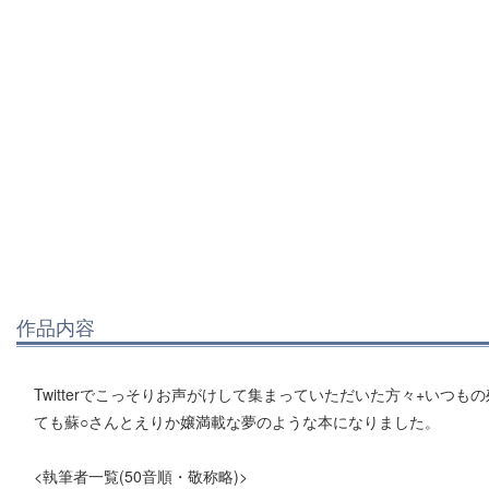
作品内容
Twitterでこっそりお声がけして集まっていただいた方々+いつ
ても蘇○さんとえりか嬢満載な夢のような本になりました。
<執筆者一覧(50音順・敬称略)>