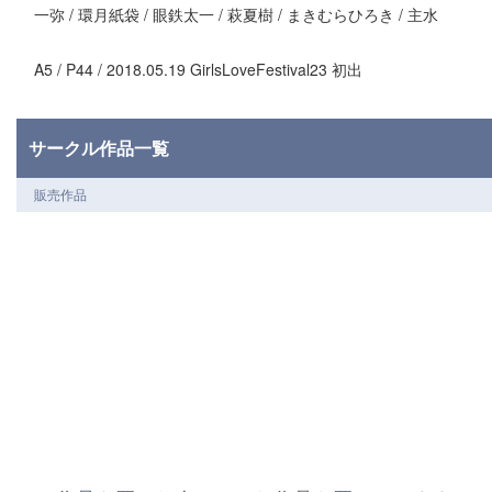
一弥 / 環月紙袋 / 眼鉄太一 / 萩夏樹 / まきむらひろき / 主水
A5 / P44 / 2018.05.19 GirlsLoveFestival23 初出
サークル作品一覧
販売作品