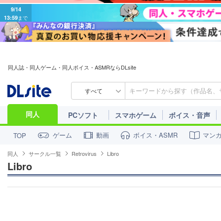
9/14
13:59
まで
同人誌・同人ゲーム・同人ボイス・ASMRならDLsite
すべて
同人
PCソフト
スマホゲーム
ボイス・音声
ゲーム
動画
ボイス・ASMR
マン
TOP
同人
サークル一覧
Retrovirus
Libro
Libro