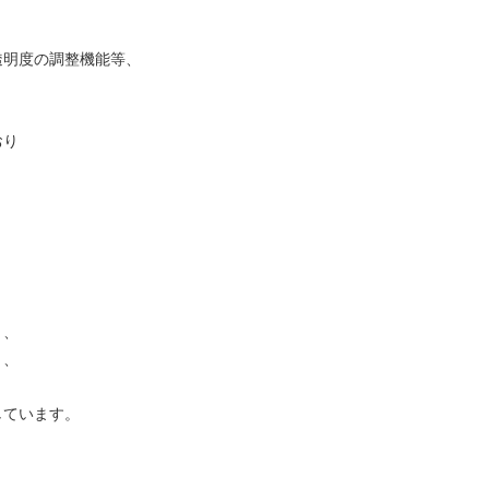
透明度の調整機能等、
おり
」、
」、
しています。