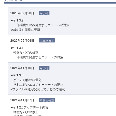
2023年09月28日
その他
●ver1.3.2
・一部環境でのみ発生するエラーへの対策
※体験版も同様に更新
2022年05月04日
不具合修正
●ver1.3.1
・軽微なバグの修正
・一部環境で発生するエラーへの対策
2021年11月10日
その他
●ver1.3.0
・ゲーム動作の軽量化
・それに伴いエコノミーモードの廃止
※ファイル構造が変化しているので注意
2021年11月07日
不具合修正
●ver1.2.5アップデート内容
・軽微なバグの修正