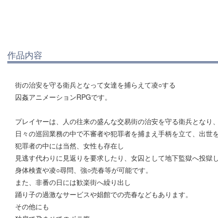
作品内容
街の治安を守る衛兵となって女達を捕らえて凌○する
囚姦アニメーションRPGです。
プレイヤーは、人の往来の盛んな交易街の治安を守る衛兵となり
日々の巡回業務の中で不審者や犯罪者を捕まえ手柄を立て、出世
犯罪者の中には当然、女性も存在し
見逃す代わりに見返りを要求したり、女囚として地下監獄へ投獄
身体検査や凌○尋問、強○売春等が可能です。
また、非番の日には歓楽街へ繰り出し
踊り子の過激なサービスや娼館での売春などもあります。
その他にも