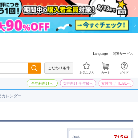
関連サービス
Language
こだわり条件
検索
お気に入り
カート
ガイド
全年齢向けへ
女性向け 全年齢へ
女性向け TL/BLへ
売カレンダー
715
価格
円