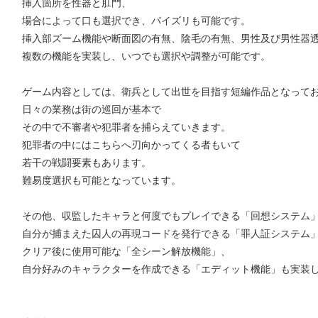
挿入箇所を性器と肛門、
場合によって口も選択でき、パイズリも可能です。
挿入部ズーム機能や断面図の有無、陰毛の有無、男性及び男性器
複数の機能を実装し、いつでも選択や調整が可能です。
ゲーム内容としては、衛兵として出世を目指す短編作品となって
日々の業務は街の巡回が基本で
その中で不審者や犯罪者を捕らえていきます。
犯罪者の中にはこちらへ刃向かってくる者もいて
若干の戦闘要素もあります。
難易度選択も可能となっています。
その他、収監したキャラと何度でもプレイできる「回想システム
自分が捕まえた囚人の再現コードを発行できる「罪人証システム
クリア後に使用可能な「全シーン解放機能」、
自分好みのキャラクターを作成できる「エディット機能」も実装