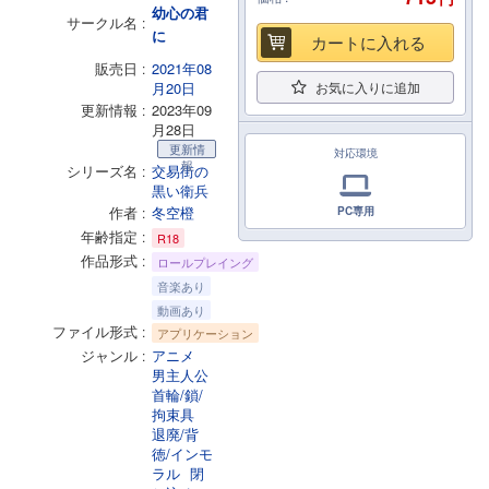
幼心の君
サークル名
に
カートに入れる
販売日
2021年08
月20日
お気に入りに追加
更新情報
2023年09
月28日
更新情
対応環境
報
シリーズ名
交易街の
黒い衛兵
作者
冬空橙
PC専用
年齢指定
R18
作品形式
ロールプレイング
音楽あり
動画あり
ファイル形式
アプリケーション
ジャンル
アニメ
男主人公
首輪/鎖/
拘束具
退廃/背
徳/インモ
ラル
閉