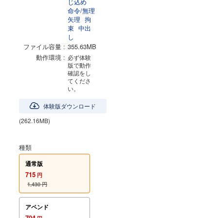
じ込め
命令/無理
矢理
拘
束
中出
し
ファイル容量
355.63MB
動作環境
必ず体験
版で動作
確認をし
てくださ
い。
体験版ダウンロード
(262.16MB)
種類
通常版
715
円
1,430
円
アペンド
704