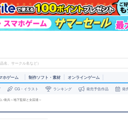
マホゲーム
制作ソフト・素材
オンラインゲーム
ガ
CG・イラスト
ランキング
発売予告作品
発
黒い衛兵～地下監獄と女囚達～