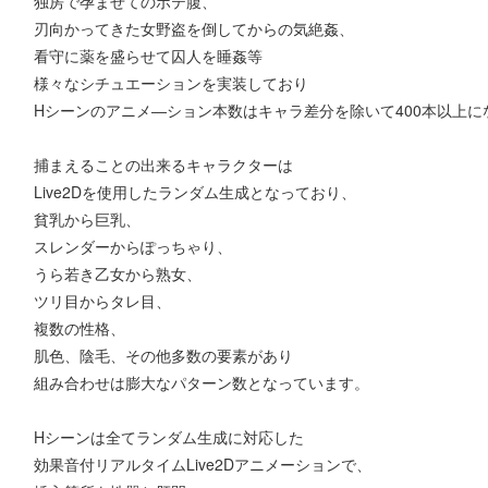
独房で孕ませてのボテ腹、
刃向かってきた女野盗を倒してからの気絶姦、
看守に薬を盛らせて囚人を睡姦等
様々なシチュエーションを実装しており
Hシーンのアニメ―ション本数はキャラ差分を除いて400本以上に
捕まえることの出来るキャラクターは
Live2Dを使用したランダム生成となっており、
貧乳から巨乳、
スレンダーからぽっちゃり、
うら若き乙女から熟女、
ツリ目からタレ目、
複数の性格、
肌色、陰毛、その他多数の要素があり
組み合わせは膨大なパターン数となっています。
Hシーンは全てランダム生成に対応した
効果音付リアルタイムLive2Dアニメーションで、