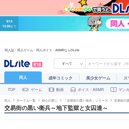
9/14
13:59
まで
同人誌・同人ゲーム・同人ボイス・ASMRならDLsite
すべて
同人
成年コミック
美少女ゲーム
ス
ゲーム
動画
ボイス・ASMR
マン
TOP
同人
サークル一覧
幼心の君に
「交易街の黒い衛兵」シリーズ
交易街の
交易街の黒い衛兵～地下監獄と女囚達～