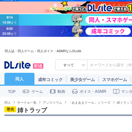
9/14
13:59
まで
8/20
23:59
まで
同人誌・同人ゲーム・同人ボイス・ASMRならDLsite
すべて
同人
成年コミック
美少女ゲーム
スマホゲーム
ゲーム
動画
ボイス・ASMR
マン
TOP
同人
サークル一覧
アンスリウム
「あまあまクール」シリーズ
姉トラッ
姉トラップ
専売