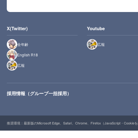
X(Twitter)
Youtube
全年齢
広報
English R18
広報
採用情報（グループ一括採用）
推奨環境：最新版のMicrosoft Edge、Safari、Chrome、Firefox（JavaScript・Cooki