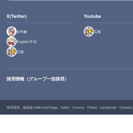
X(Twitter)
Youtube
全年齢
広報
English R18
広報
採用情報（グループ一括採用）
推奨環境：最新版のMicrosoft Edge、Safari、Chrome、Firefox（JavaScript・Cooki