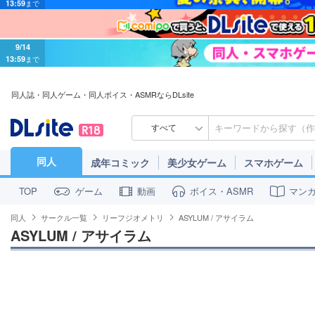
9/14
13:59
まで
同人誌・同人ゲーム・同人ボイス・ASMRならDLsite
すべて
同人
成年コミック
美少女ゲーム
スマホゲーム
ゲーム
動画
ボイス・ASMR
マン
TOP
同人
サークル一覧
リーフジオメトリ
ASYLUM / アサイラム
ASYLUM / アサイラム