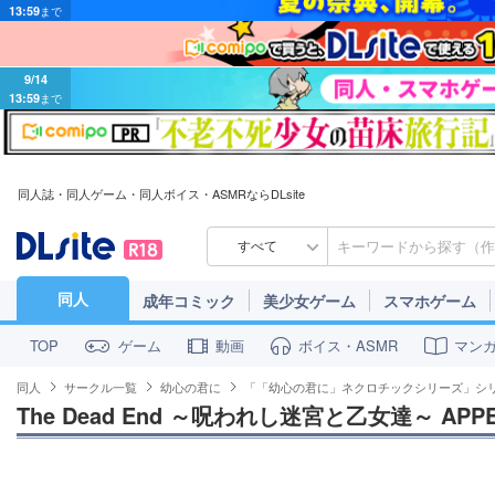
9/14
13:59
まで
同人誌・同人ゲーム・同人ボイス・ASMRならDLsite
すべて
同人
成年コミック
美少女ゲーム
スマホゲーム
ゲーム
動画
ボイス・ASMR
マン
TOP
同人
サークル一覧
幼心の君に
「「幼心の君に」ネクロチックシリーズ」シ
The Dead End ～呪われし迷宮と乙女達～ APP