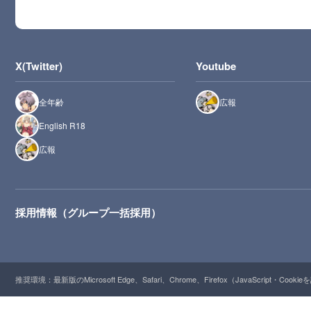
X(Twitter)
Youtube
全年齢
広報
English R18
広報
採用情報（グループ一括採用）
推奨環境：最新版のMicrosoft Edge、Safari、Chrome、Firefox（JavaScript・Cooki