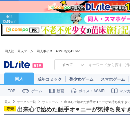
9/14
13:59
まで
同人誌・同人ゲーム・同人ボイス・ASMRならDLsite
すべて
同人
成年コミック
美少女ゲーム
スマホゲーム
ゲーム
動画
ボイス・ASMR
マン
TOP
同人
サークル一覧
サントーム
出来心で始めた触手オ⚫︎ニーが気持ち良すぎて
出来心で始めた触手オ⚫︎ニーが気持ち良す
専売