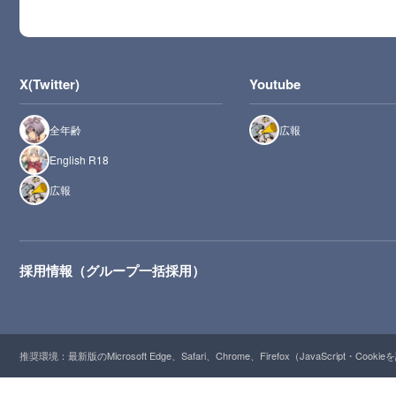
X(Twitter)
Youtube
全年齢
広報
English R18
広報
採用情報（グループ一括採用）
推奨環境：最新版のMicrosoft Edge、Safari、Chrome、Firefox（JavaScript・Cooki