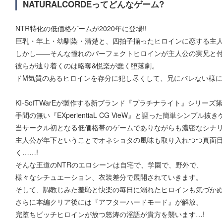
NATURALCORDEってどんなゲーム?
NTR特化の低価格ゲームが2020年に登場!!
巨乳・年上・幼馴染・清楚と、四拍子揃ったヒロインに恋する主
しかし――そんな憧れのパーフェクトヒロインが主人公の実兄と付
彼らが辿り着くのは略奪&悦楽が蠢く堕落劇。
ドM気質のあるヒロインを存分に犯し尽くして、兄にバレない様に
KI-SofTWarEが製作する新ブランド『プラチナライト』シリーズ
手間の無い『EXperientiaL CG VieW』と謳った簡単シンプル抜
当サークル初となる低価格帯のゲームでありながらも濃密なシナ
主人公が年下ということでオネショタの風味も取り入れつつ真面
く……!
そんな王道のNTRのエロシーンは自宅で、学園で、野外で、
様々なシチュエーション、衣装差分で展開されていきます。
そして、調教じみた羞恥と快楽の毎日に溺れたヒロインも気づかぬ
さらに本編クリア後には『アフターハードモード』が解放、
完堕ちビッチヒロインが放つ怒涛の淫語が貴方を襲います…!