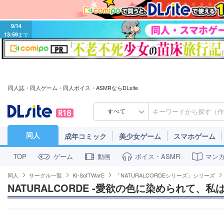
9/14
13:59
まで
同人誌・同人ゲーム・同人ボイス・ASMRならDLsite
すべて
同人
成年コミック
美少女ゲーム
スマホゲーム
ゲーム
動画
ボイス・ASMR
マン
TOP
同人
サークル一覧
KI-SofTWarE
「NATURALCORDEシリーズ」シリーズ
NATURALCORDE -愛欲の色に染められて、