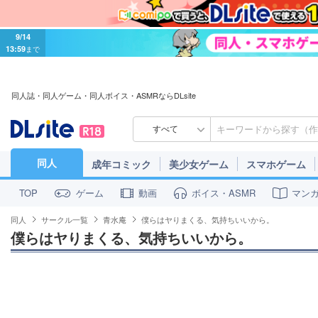
9/14
13:59
まで
同人誌・同人ゲーム・同人ボイス・ASMRならDLsite
すべて
同人
成年コミック
美少女ゲーム
スマホゲーム
ゲーム
動画
ボイス・ASMR
マン
TOP
同人
サークル一覧
青水庵
僕らはヤりまくる、気持ちいいから。
僕らはヤりまくる、気持ちいいから。