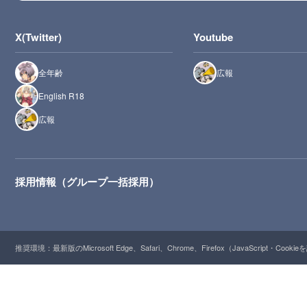
X(Twitter)
Youtube
全年齢
広報
English R18
広報
採用情報（グループ一括採用）
推奨環境：最新版のMicrosoft Edge、Safari、Chrome、Firefox（JavaScript・Cooki