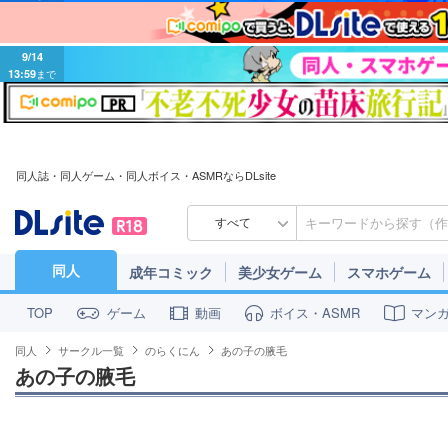
9/14
13:59
まで
同人誌・同人ゲーム・同人ボイス・ASMRならDLsite
すべて
同人
成年コミック
美少女ゲーム
スマホゲーム
ゲーム
動画
ボイス・ASMR
マン
TOP
同人
サークル一覧
のらくにん
あの子の腋毛
あの子の腋毛