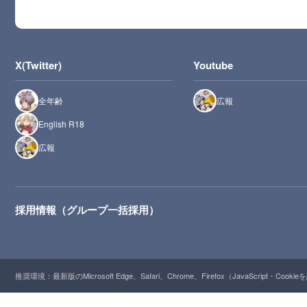
X(Twitter)
Youtube
全年齢
広報
English R18
広報
採用情報（グループ一括採用）
推奨環境：最新版のMicrosoft Edge、Safari、Chrome、Firefox（JavaScript・Cooki