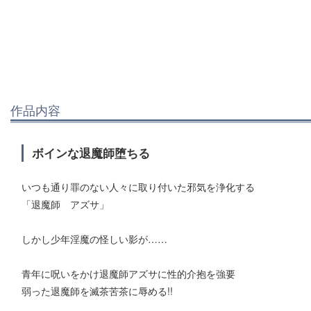
作品内容
ボインな退魔師堕ちる
いつも通り罪のない人々に取り付いた邪気を浄化する
「退魔師 アズサ」
しかし少年淫魔の怪しい影が……
青年に呪いをかけ退魔師アズサに性的介抱を強要
弱った退魔師を滅茶苦茶に辱める!!