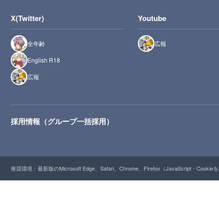
X(Twitter)
Youtube
全年齢
広報
English R18
広報
採用情報（グループ一括採用）
推奨環境：最新版のMicrosoft Edge、Safari、Chrome、Firefox（JavaScript・Cooki