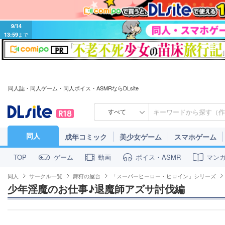
9/14
13:59
まで
同人誌・同人ゲーム・同人ボイス・ASMRならDLsite
すべて
同人
成年コミック
美少女ゲーム
スマホゲーム
ゲーム
動画
ボイス・ASMR
マン
TOP
同人
サークル一覧
舞狩の屋台
「スーパーヒーロー・ヒロイン」シリーズ
少年淫魔のお仕事♪退魔師アズサ討伐編