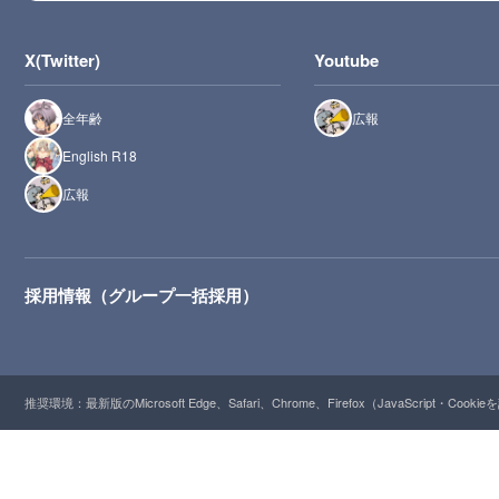
X(Twitter)
Youtube
全年齢
広報
English R18
広報
採用情報（グループ一括採用）
推奨環境：最新版のMicrosoft Edge、Safari、Chrome、Firefox（JavaScript・Cooki