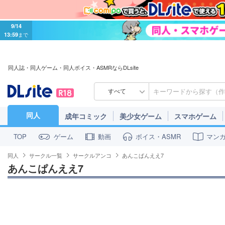
9/14
13:59
まで
同人誌・同人ゲーム・同人ボイス・ASMRならDLsite
すべて
同人
成年コミック
美少女ゲーム
スマホゲーム
ゲーム
動画
ボイス・ASMR
マン
TOP
同人
サークル一覧
サークルアンコ
あんこぱんええ7
あんこぱんええ7