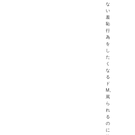
な
い
羞
恥
行
為
を
し
た
く
な
る
ド
M。
罵
ら
れ
る
の
に