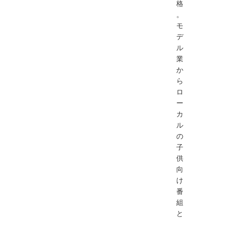
格
。
モ
デ
ル
業
か
ら
ロ
ー
カ
ル
の
子
供
向
け
番
組
と
、