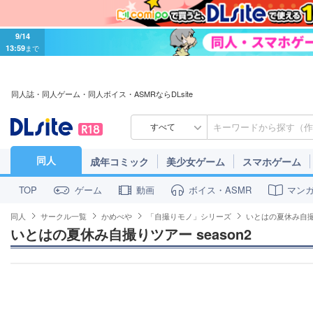
9/14
13:59
まで
同人誌・同人ゲーム・同人ボイス・ASMRならDLsite
すべて
同人
成年コミック
美少女ゲーム
スマホゲーム
ゲーム
動画
ボイス・ASMR
マン
TOP
同人
サークル一覧
かめべや
「自撮りモノ」シリーズ
いとはの夏休み自撮り
いとはの夏休み自撮りツアー season2