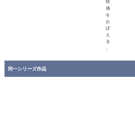
快
感
を
お
ぼ
え
る
。
同一シリーズ作品