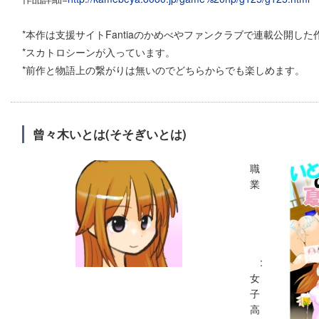
*本作は支援サイトFantiaのかめべやファンクラブで連載公開した
*スカトロシーンが入っています。
*前作と物語上の繋がりは無いのでどちらからでも楽しめます。
曾々木いとは(そそぎいとは)
職
業
:
女
子
高