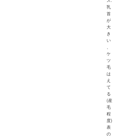
乳
首
が
大
き
い
、
ケ
ツ
毛
は
え
て
る
(産
毛
程
度)
表
の