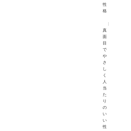
性
格
:
真
面
目
で
や
さ
し
く
人
当
た
り
の
い
い
性