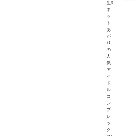
生&
ネ
ッ
ト
あ
が
り
の
人
気
ア
イ
ド
ル
コ
ン
プ
レ
ッ
ク
ス: