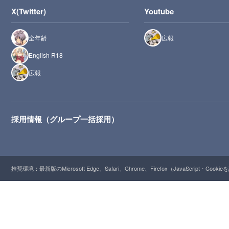
X(Twitter)
Youtube
全年齢
広報
English R18
広報
採用情報（グループ一括採用）
推奨環境：最新版のMicrosoft Edge、Safari、Chrome、Firefox（JavaScript・Cooki