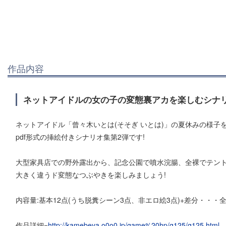
作品内容
ネットアイドルの女の子の変態裏アカを楽しむシナリ
ネットアイドル「曾々木いとは(そそぎ いとは)」の夏休みの様
pdf形式の挿絵付きシナリオ集第2弾です!
大型家具店での野外露出から、記念公園で噴水浣腸、全裸でテン
大きく違うド変態なつぶやきを楽しみましょう!
内容量:基本12点(うち脱糞シーン3点、非エロ絵3点)+差分・・・全
作品詳細=
http://kamebeya.o0o0.jp/game%20hp/g125/g125.html