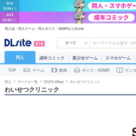
13:59
まで
8/13
23:59
まで
同人誌・同人ゲーム・同人ボイス・ASMRならDLsite
すべて
同人
成年コミック
美少女ゲーム
スマホゲーム
ゲーム
動画
ボイス・ASMR
マン
TOP
同人
サークル一覧
DOZA Village
わいせつクリニック
わいせつクリニック