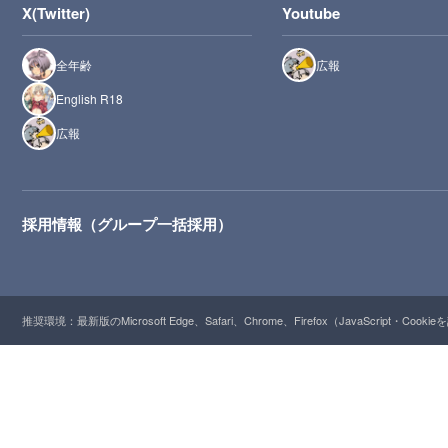
X(Twitter)
Youtube
全年齢
広報
English R18
広報
採用情報（グループ一括採用）
推奨環境：最新版のMicrosoft Edge、Safari、Chrome、Firefox（JavaScript・Cooki