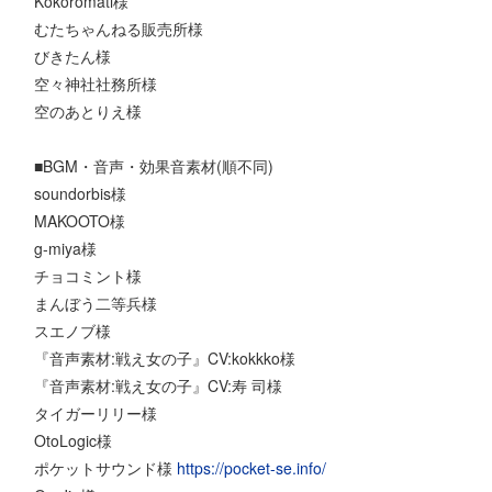
Kokoromati様
むたちゃんねる販売所様
びきたん様
空々神社社務所様
空のあとりえ様
■BGM・音声・効果音素材(順不同)
soundorbis様
MAKOOTO様
g-miya様
チョコミント様
まんぼう二等兵様
スエノブ様
『音声素材:戦え女の子』CV:kokkko様
『音声素材:戦え女の子』CV:寿 司様
タイガーリリー様
OtoLogic様
ポケットサウンド様
https://pocket-se.info/