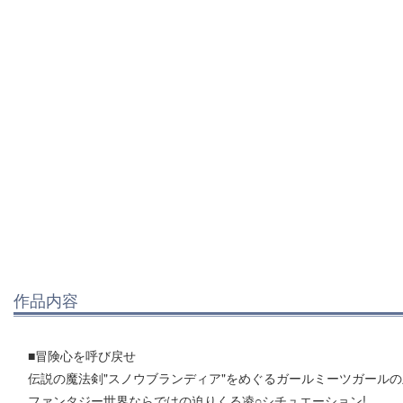
作品内容
■冒険心を呼び戻せ
伝説の魔法剣"スノウブランディア"をめぐるガールミーツガール
ファンタジー世界ならではの迫りくる凌○シチュエーション!