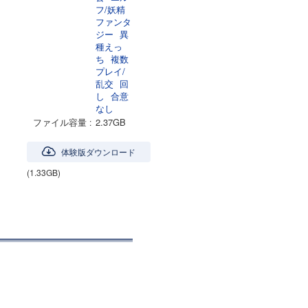
フ/妖精
ファンタ
ジー
異
種えっ
ち
複数
プレイ/
乱交
回
し
合意
なし
ファイル容量
2.37GB
体験版ダウンロード
(1.33GB)