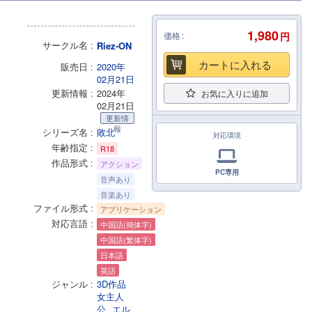
1,980
価格
円
サークル名
Riez-ON
カートに入れる
販売日
2020年
02月21日
更新情報
2024年
お気に入りに追加
02月21日
更新情
報
シリーズ名
敗北
対応環境
年齢指定
R18
作品形式
アクション
PC専用
音声あり
音楽あり
ファイル形式
アプリケーション
対応言語
中国語(簡体字)
中国語(繁体字)
日本語
英語
ジャンル
3D作品
女主人
公
エル