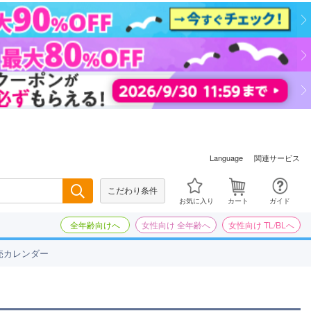
関連サービス
Language
こだわり条件
検索
お気に入り
カート
ガイド
全年齢向けへ
女性向け 全年齢へ
女性向け TL/BLへ
売カレンダー