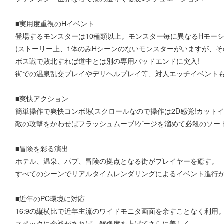
■実用度重視のHイベント
登場するモンスターは10種類以上。モンスター毎に異なるHモーシ
(ストーリー上、1体のみHシーンのないモンスターがいますが、そ
ボス戦で敗北すれば道中とは別の専用バッドエンドに突入!
街での温泉乱交プレイやデリヘルプレイ等、対人エッチイベントも
■爽快アクション
簡単操作で爽快コンボ!横スクロールなので操作は2D感覚!カットイ
敵の攻撃をかわせばフラッシュムーブ!ゲージを溜めて必殺のソード
■冒険を彩る演出
ホテル、温泉、パブ、冒険の拠点となる街がプレイヤーを癒す。
すべてのシーンでリアルタイムレンダリングによるイベント進行
■近年のPC環境に対応
16:9の縦横比で近年主流のワイドモニタ画面を余すことなく利用
スペックに余裕があれば、解像度を上げてさらに美しく。