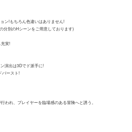
ョン!もちろん色違いはありません!
の分別のHシーンをご用意しております)
充実!
ン演出は3Dでド派手に!
バースト!
が行われ、プレイヤーを臨場感のある冒険へと誘う。
。