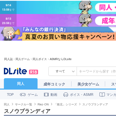
9/14
13:59
まで
8/13
23:59
まで
同人誌・同人ゲーム・同人ボイス・ASMRならDLsite
すべて
同人
成年コミック
美少女ゲーム
ス
ゲーム
動画
ボイス・ASMR
マン
TOP
同人
サークル一覧
Riez-ON
「敗北」シリーズ
スノウブランディア
スノウブランディア