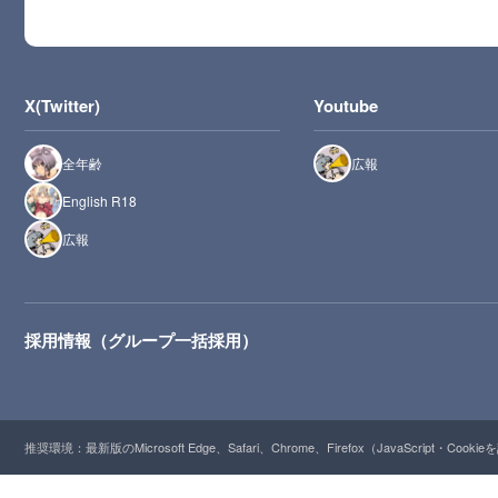
X(Twitter)
Youtube
全年齢
広報
English R18
広報
採用情報（グループ一括採用）
推奨環境：最新版のMicrosoft Edge、Safari、Chrome、Firefox（JavaScript・Cooki