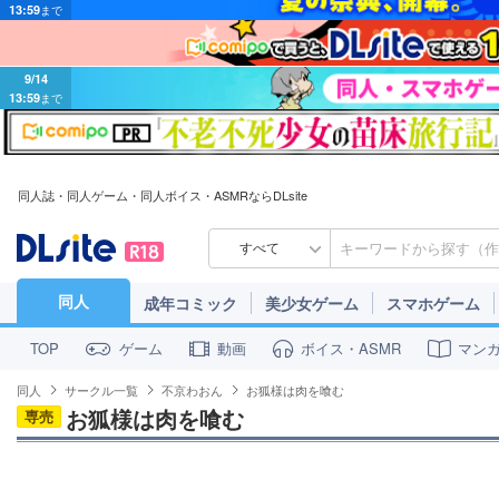
9/14
13:59
まで
同人誌・同人ゲーム・同人ボイス・ASMRならDLsite
すべて
同人
成年コミック
美少女ゲーム
スマホゲーム
ゲーム
動画
ボイス・ASMR
マン
TOP
同人
サークル一覧
不京わおん
お狐様は肉を喰む
お狐様は肉を喰む
専売