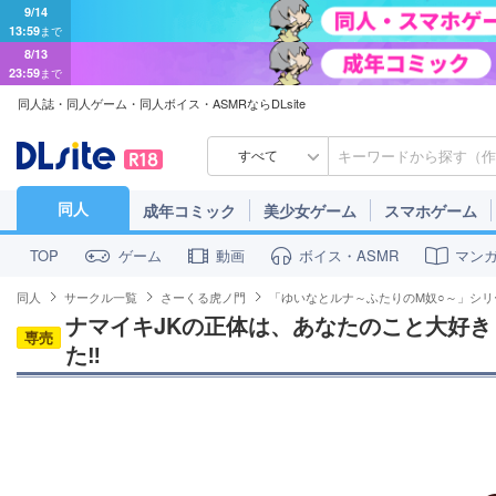
9/14
13:59
まで
8/13
23:59
まで
同人誌・同人ゲーム・同人ボイス・ASMRならDLsite
すべて
同人
成年コミック
美少女ゲーム
スマホゲーム
ゲーム
動画
ボイス・ASMR
マン
TOP
同人
サークル一覧
さーくる虎ノ門
「ゆいなとルナ～ふたりのM奴○～」シリ
ナマイキJKの正体は、あなたのこと大好き
専売
た‼