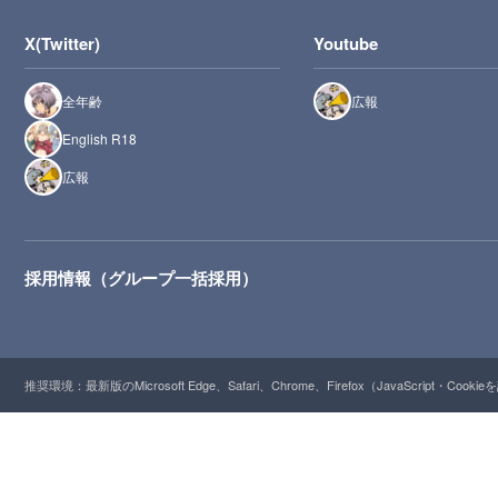
X(Twitter)
Youtube
全年齢
広報
English R18
広報
採用情報（グループ一括採用）
推奨環境：最新版のMicrosoft Edge、Safari、Chrome、Firefox（JavaScript・Cooki