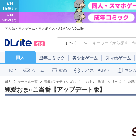
9/14
13:59
まで
8/13
23:59
まで
同人誌・同人ゲーム・同人ボイス・ASMRならDLsite
すべて
同人
成年コミック
美少女ゲーム
スマホゲーム
ゲーム
動画
ボイス・ASMR
マン
TOP
同人
サークル一覧
青春×フェティシズム
「おま○こ当番」シリーズ
純愛
純愛おま○こ当番【アップデート版】