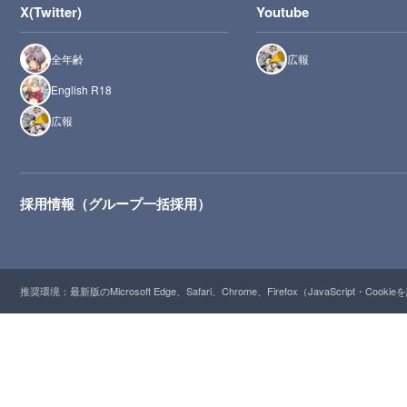
X(Twitter)
Youtube
全年齢
広報
English R18
広報
採用情報（グループ一括採用）
推奨環境：最新版のMicrosoft Edge、Safari、Chrome、Firefox（JavaScript・Cooki