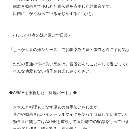
歯磨き効果音で使われた骨伝導を応用した効果音です。
口内に舌がうねっている感じがする? かも。
- しっかり者の妹と過ごす日常 -
「しっかり者の妹シリーズ」でお馴染みの妹・優衣と過ごす何気
ただの普通の仲の良い兄妹は、普段どんなことをして過ごして
そんな他愛もない様子をお楽しみください。
◆ASMRを重視した「料理パート」◆
きちんと料理もこなす優衣のお手伝いをします。
音声や効果音はバイノーラルマイクを使って収録していますが
効果音に関してはASMRを重視して近距離での収録を行ってい
玉ねぎを切る、卵を割る、肉を焼く、etc……。