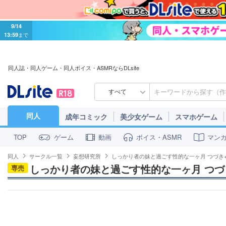
9/14
13:59
まで
同人誌・同人ゲーム・同人ボイス・ASMRならDLsite
すべて
同人
成年コミック
美少女ゲーム
スマホゲーム
ゲーム
動画
ボイス・ASMR
マン
TOP
同人
サークル一覧
妄想研究所
しっかり者の妹と過ごす性的な一ヶ月 つづき+
しっかり者の妹と過ごす性的な一ヶ月 つづ
専売