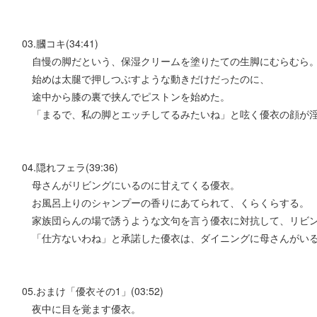
03.膕コキ(34:41)
自慢の脚だという、保湿クリームを塗りたての生脚にむらむら
始めは太腿で押しつぶすような動きだけだったのに、
途中から膝の裏で挟んでピストンを始めた。
「まるで、私の脚とエッチしてるみたいね」と呟く優衣の顔が淫
04.隠れフェラ(39:36)
母さんがリビングにいるのに甘えてくる優衣。
お風呂上りのシャンプーの香りにあてられて、くらくらする。
家族団らんの場で誘うような文句を言う優衣に対抗して、リビン
「仕方ないわね」と承諾した優衣は、ダイニングに母さんがいる
05.おまけ「優衣その1」(03:52)
夜中に目を覚ます優衣。