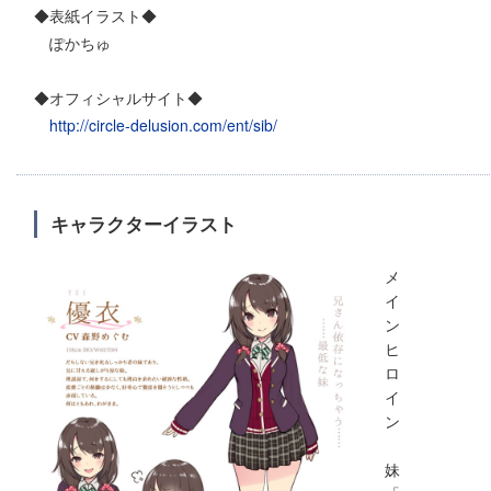
◆表紙イラスト◆
ぽかちゅ
◆オフィシャルサイト◆
http://circle-delusion.com/ent/sib/
キャラクターイラスト
メ
イ
ン
ヒ
ロ
イ
ン
妹