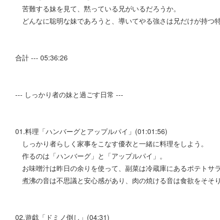
苦難する妹を見て、黙っている兄がいるだろうか。
どんなに聡明な妹であろうと、導いてやる強さは兄だけが持つ
合計 --- 05:36:26
--- しっかり者の妹と過ごす日常 ---
01.料理「ハンバーグとアップルパイ」(01:01:56)
しっかり者らしく家事をこなす優衣と一緒に料理をしよう。
作るのは「ハンバーグ」と「アップルパイ」。
お味噌汁は昨日の余りを使って、副菜は冷蔵庫にあるポテトサ
煮沸の音は不思議と安心感があり、肉の焼ける音は食欲をそそ
02.遊戯「ドミノ倒し」(04:31)