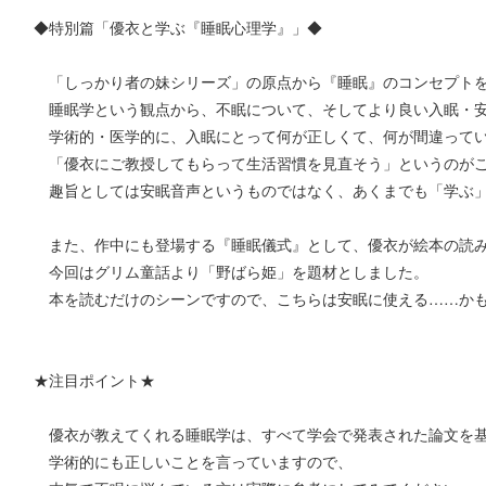
◆特別篇「優衣と学ぶ『睡眠心理学』」◆
「しっかり者の妹シリーズ」の原点から『睡眠』のコンセプトを
睡眠学という観点から、不眠について、そしてより良い入眠・安
学術的・医学的に、入眠にとって何が正しくて、何が間違って
「優衣にご教授してもらって生活習慣を見直そう」というのがこ
趣旨としては安眠音声というものではなく、あくまでも「学ぶ」
また、作中にも登場する『睡眠儀式』として、優衣が絵本の読み
今回はグリム童話より「野ばら姫」を題材としました。
本を読むだけのシーンですので、こちらは安眠に使える……か
★注目ポイント★
優衣が教えてくれる睡眠学は、すべて学会で発表された論文を基
学術的にも正しいことを言っていますので、