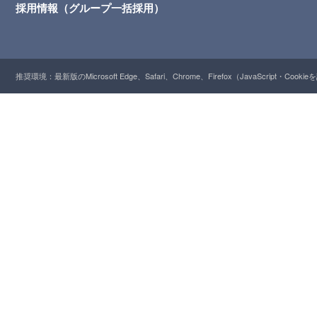
採用情報（グループ一括採用）
推奨環境：最新版のMicrosoft Edge、Safari、Chrome、Firefox（JavaScript・Cooki