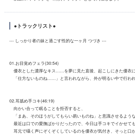
●トラックリスト●
--- しっかり者の妹と過ごす性的な一ヶ月 つづき ---
01.お目覚めフェラ(30:54)
優衣とした濃厚なキス……を夢に見た直後、起こしにきた優衣に
「仕方ないものね……」と言われながら、外が明るい中で行われ
02.耳舐め手コキ(46:19)
向かい合って眠ることを拒否すると、
「まあ、そのほうがしてもらい易いものね」と意識させるような
最近は口での愛撫ばかりだったので、今日は手コキでイかせて
耳元で囁く声にぞくぞくしているのを優衣が気付き、そっと口が