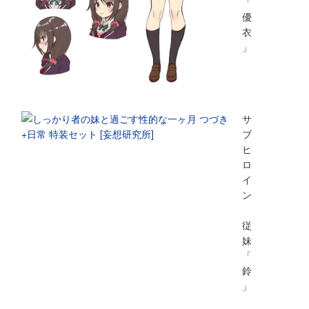
「
優
衣
」
サ
ブ
ヒ
ロ
イ
ン
従
妹
「
鈴
」