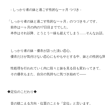
- しっかり者の妹と過ごす性的な一ヶ月 つづき -
「しっかり者の妹と過ごす性的な一ヶ月」のつづきモノです。
前作は一ヶ月の内の17日目まででした。
本作はそれ以降、とうとう一線も超えてしまう……そんなお話
しっかり者の妹・優衣が語った淡い恋心。
優衣だけが気付けない恋心にもやもやとする中、妹との性的な関
性処理を行われていく内に段々と妹を見る目も変わってきて、
その優衣もまた、自分の気持ちに気づき始めて――
◆定位のこだわり◆
音の聴こえる方向・位置のことを『定位』と言います。