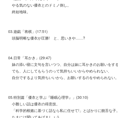
やる気のない優衣とのドミノ倒し。
終始地味。
03.遊戯「将棋」(17:51)
頭脳明晰な優衣が圧勝! と、思いきや……?
04.日常「耳かき」(29:47)
妹の添い寝に文句を言いつつ、自分は妹に耳かきのお願いをす
でも、人にしてもらうのって気持ちいいからやめられない、
自分でするより気持ちいいから、お願いするのをやめられない
05.特別篇「優衣と学ぶ『睡眠心理学』」(30:10)
小難しい話は優衣の得意技。
「科学的根拠に基づく話なら私に任せて!」とばかりに饒舌な子
たまには聞いてあげましょう。