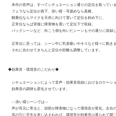
本作の音声は、すべてシチュエーション通りの定位を取ってい
フェラなら定位が真下、添い寝・耳舐めなら真横。
騎乗位ならマイクを天井に向けて置いて定位を斜め下に、
正常位ならば背後に障害物を置いて定位下で収録。
バックシーンなど、向こう側を向いたシーンもその通りに収録
正常位に至っては、シーン中に乳首吸いやキスなど様々に動き
それに合わせてきちんと定位や距離も調整しています。
◆効果音・環境音のこだわり◆
シチュエーションによって音声・効果音収録におけるロケーシ
効果音の調律も変化させています。
---添い寝シーンでは---
声が耳元に寄ると、頭部が障害物になって環境音が変化。左右の
耳の穴に舌先を差し込まれれば、環境音や効果音は遮られて聞こ