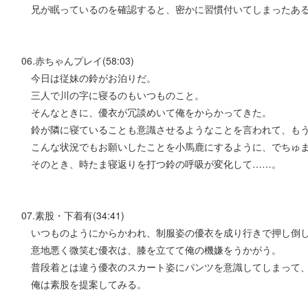
兄が眠っているのを確認すると、密かに習慣付いてしまったあ
06.赤ちゃんプレイ(58:03)
今日は従妹の鈴がお泊りだ。
三人で川の字に寝るのもいつものこと。
そんなときに、優衣が冗談めいて俺をからかってきた。
鈴が隣に寝ていることも意識させるようなことを言われて、もう
こんな状況でもお願いしたことを小馬鹿にするように、でちゅま
そのとき、時たま寝返りを打つ鈴の呼吸が変化して……。
07.素股・下着有(34:41)
いつものようにからかわれ、制服姿の優衣を成り行きで押し倒
意地悪く微笑む優衣は、膝を立てて俺の機嫌をうかがう。
普段着とは違う優衣のスカート姿にパンツを意識してしまって
俺は素股を提案してみる。