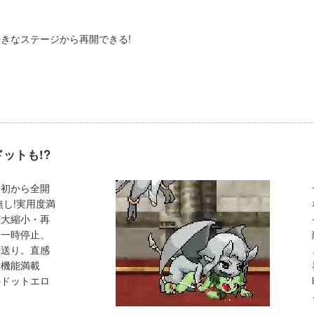
きなステージから再開できる!
ットも!?
最初から全開
無し!実用度満
拡大縮小・再
や一時停止、
動送り。直感
い機能満載
のドットエロ