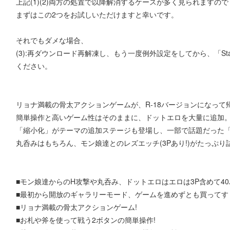
上記(1)(2)両方の処置で以降解消するケースが多く見られますので
まずはこの2つをお試しいただけますと幸いです。
それでもダメな場合、
(3):再ダウンロード再解凍し、もう一度例外設定をしてから、「St
ください。
リョナ満載の骨太アクションゲームが、R-18バージョンになって
簡単操作と高いゲーム性はそのままに、ドットエロを大量に追加
「縮小化」がテーマの追加ステージも登場し、一部で話題だった
丸呑みはもちろん、モン娘達とのレズエッチ(3Pあり!)がたっぷり詰
■モン娘達からのH攻撃や丸呑み、ドットエロはエロは3P含めて4
■最初から開放のギャラリーモード、ゲームを進めずとも買ってす
■リョナ満載の骨太アクションゲーム!
■お札や斧を使って戦う2ボタンの簡単操作!