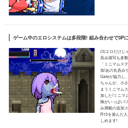
ゲーム中のエロシステムは多段階! 組み合わせで3Pに
(3)エロだけじ
呑み描写も多数
「ミニマムス
加!あの丸呑み
Gateが協力
ちゃんが、小
まうミニマム
加した!ミニマ
険がいっぱい!
み満載の追加
R15を遊んだ
しめます!