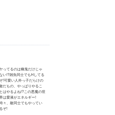
ヤってるのは幽鬼だけじゃ
ない!?雑魚同士でもHしてる
ぞ!可愛い人外っ子だらけの
敵だもの、やっぱりやるこ
とはやるよね!?この悪魔の世
界は愛液がエネルギー!
時々、敵同士でもやってい
るぞ!