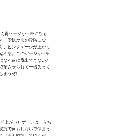
(2)青ゲージが一杯になる
と、愛撫が次の段階にな
り、ピンクゲージが上がり
始める。このゲージが一杯
になる前に脱出できないと
絶頂させられて一機失って
しまうぞ!
(4)上がったゲージは、立ち
状態で何もしないで停まっ
ていると回復してゆくぞ。