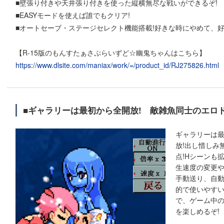
■壁張り付きや天井張り付きを使った縦横無尽な戦いができるぞ!
■EASYモードを使えば誰でもクリア!
■オートセーブ・ステージセレクト機能搭載!好きな時にやめて、好
【R-15版のもんすたぁさぷらいずど☆幽鬼ちゃんはこちら】
https://www.dlsite.com/maniax/work/=/product_id/RJ275826.html
■ギャラリーは最初から全開放! 敵雑魚同士のエロド
ギャラリーは
放!出し惜しみ
点!Hシーンも
生速度の変更
手動送り、自
的で使いやす
で、ゲーム中
を楽しめるぞ!