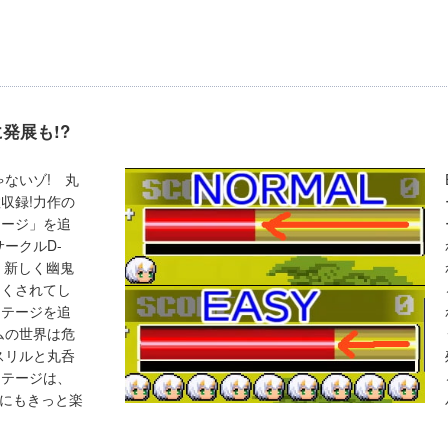
発展も!?
ゃないゾ! 丸
収録!力作の
テージ」を追
サークルD-
し、新しく幽鬼
さくされてし
ステージを追
ムの世界は危
スリルと丸呑
ステージは、
人にもきっと楽