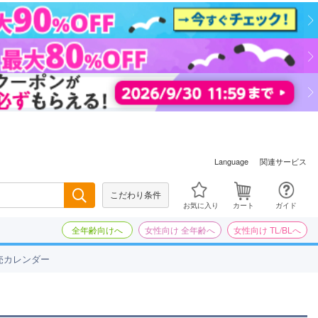
関連サービス
Language
こだわり条件
検索
お気に入り
カート
ガイド
全年齢向けへ
女性向け 全年齢へ
女性向け TL/BLへ
売カレンダー