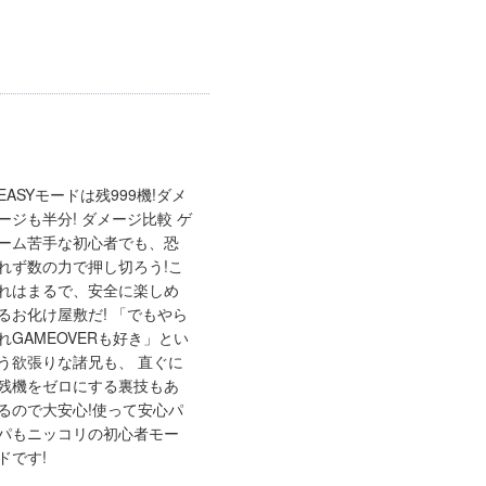
EASYモードは残999機!ダメ
ージも半分! ダメージ比較 ゲ
ーム苦手な初心者でも、恐
れず数の力で押し切ろう!こ
れはまるで、安全に楽しめ
るお化け屋敷だ! 「でもやら
れGAMEOVERも好き」とい
う欲張りな諸兄も、 直ぐに
残機をゼロにする裏技もあ
るので大安心!使って安心パ
パもニッコリの初心者モー
ドです!