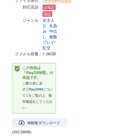
ファイル形式
アプリケーション
対応言語
日本語
英語
ジャンル
女主人
公
丸呑
み
中出
し
複数
プレイ/
乱交
ファイル容量
1.06GB
この作品は
「PlayDRM型」の
作品です。
ご購入前に必
ず [
PlayDRMについ
て
] をご覧の上、動
作確認をしてくださ
い。
体験版ダウンロード
(350.38MB)