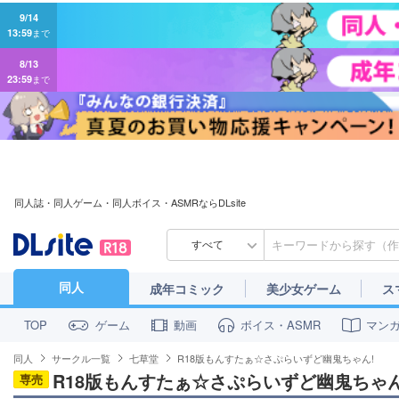
9/14
13:59
まで
8/13
23:59
まで
同人誌・同人ゲーム・同人ボイス・ASMRならDLsite
すべて
同人
成年コミック
美少女ゲーム
ス
ゲーム
動画
ボイス・ASMR
マン
TOP
同人
サークル一覧
七草堂
R18版もんすたぁ☆さぷらいずど幽鬼ちゃん!
R18版もんすたぁ☆さぷらいずど幽鬼ちゃん
専売