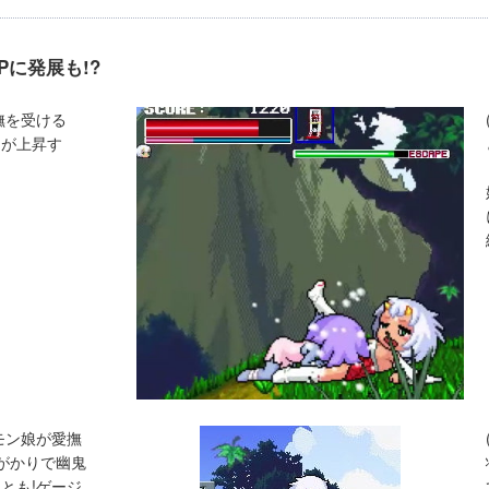
に発展も!?
愛撫を受ける
ジが上昇す
のモン娘が愛撫
がかりで幽鬼
とも!ゲージ