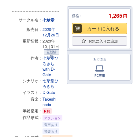
1,265
価格
円
サークル名
七草堂
カートに入れる
販売日
2020年
12月26日
更新情報
2023年
お気に入りに追加
10月31日
更新情
報
作者
七草堂ひ
対応環境
ろきち
with D-
Gate
PC専用
シナリオ
七草堂ひ
ろきち
イラスト
D-Gate
音楽
Takeshi
noda
年齢指定
R18
作品形式
アクション
音声あり
音楽あり