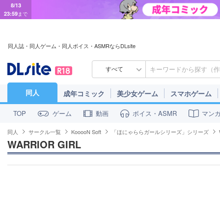
8/13
23:59
まで
同人誌・同人ゲーム・同人ボイス・ASMRならDLsite
すべて
同人
成年コミック
美少女ゲーム
スマホゲーム
ゲーム
動画
ボイス・ASMR
マン
TOP
同人
サークル一覧
KooooN Soft
「ほにゃららガールシリーズ」シリーズ
WARRIOR GIRL