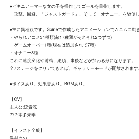
●ビキニアーマーな女の子を操作してゴールを目指します。
攻撃、回避、「ジャストガード」、そして「オナニー」を駆使し
●主に異種姦です。Spineで作成したアニメーションでムニムニ動
・やられアニメ34種類(敵17種類がそれぞれ2つずつ)
・ゲームオーバー1種(現在は追加されて7種)
・オナニー3種
これに速度変化や射精、絶頂、事後などが加わる形になります。
全7ステージをクリアできれば、ギャラリーモードが開放されます
●ボイスあり。効果音あり。BGMあり。
【CV】
主人公:涼貴涼
???:本多未季
【イラスト全般】
湯村きの