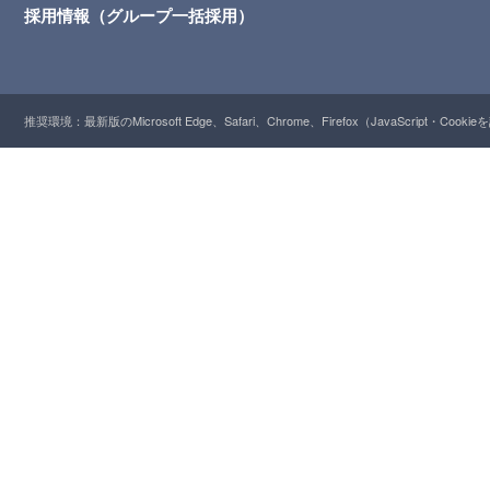
採用情報（グループ一括採用）
推奨環境：最新版のMicrosoft Edge、Safari、Chrome、Firefox（JavaScript・Cooki