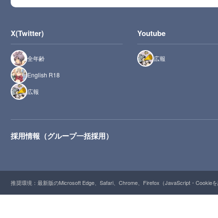
X(Twitter)
Youtube
全年齢
広報
English R18
広報
採用情報（グループ一括採用）
推奨環境：最新版のMicrosoft Edge、Safari、Chrome、Firefox（JavaScript・Cooki