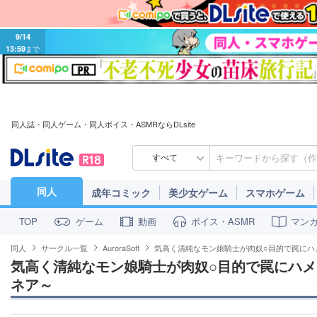
9/14
13:59
まで
同人誌・同人ゲーム・同人ボイス・ASMRならDLsite
すべて
同人
成年コミック
美少女ゲーム
スマホゲーム
ゲーム
動画
ボイス・ASMR
マン
TOP
同人
サークル一覧
AuroraSoft
気高く清純なモン娘騎士が肉奴○目的で罠にハ
気高く清純なモン娘騎士が肉奴○目的で罠にハメ
ネア～