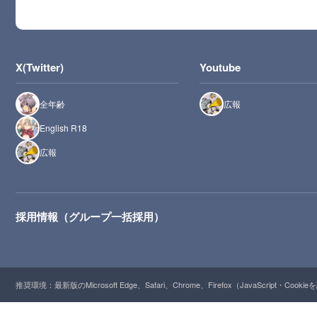
X(Twitter)
Youtube
全年齢
広報
English R18
広報
採用情報（グループ一括採用）
推奨環境：最新版のMicrosoft Edge、Safari、Chrome、Firefox（JavaScript・Cooki