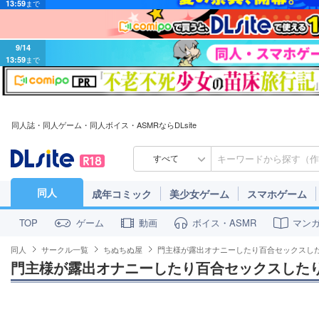
9/14
13:59
まで
同人誌・同人ゲーム・同人ボイス・ASMRならDLsite
すべて
同人
成年コミック
美少女ゲーム
スマホゲーム
ゲーム
動画
ボイス・ASMR
マン
TOP
同人
サークル一覧
ちぬちぬ屋
門主様が露出オナニーしたり百合セックスし
門主様が露出オナニーしたり百合セックスした