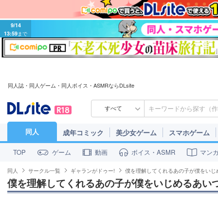
9/14
13:59
まで
同人誌・同人ゲーム・同人ボイス・ASMRならDLsite
すべて
同人
成年コミック
美少女ゲーム
スマホゲーム
ゲーム
動画
ボイス・ASMR
マン
TOP
同人
サークル一覧
ギャランがドゥー!
僕を理解してくれるあの子が僕をいじ
僕を理解してくれるあの子が僕をいじめるあい