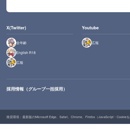
X(Twitter)
Youtube
全年齢
広報
English R18
広報
採用情報（グループ一括採用）
推奨環境：最新版のMicrosoft Edge、Safari、Chrome、Firefox（JavaScript・Cooki