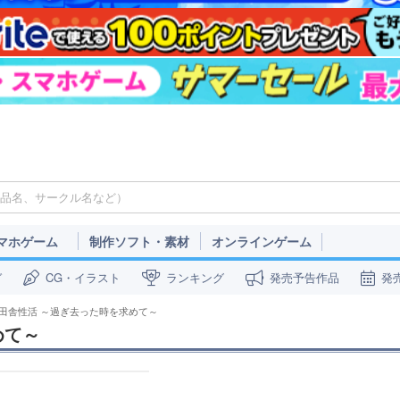
マホゲーム
制作ソフト・素材
オンラインゲーム
ガ
CG・イラスト
ランキング
発売予告作品
発
 田舎性活 ～過ぎ去った時を求めて～
めて～