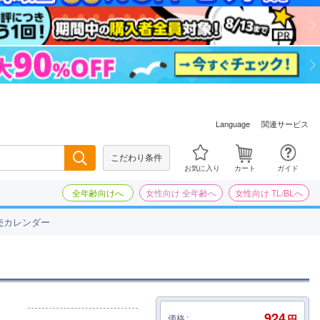
関連サービス
Language
こだわり条件
検索
お気に入り
カート
ガイド
全年齢向けへ
女性向け 全年齢へ
女性向け TL/BLへ
売カレンダー
924
価格
円