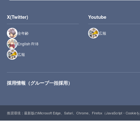
X(Twitter)
Youtube
全年齢
広報
English R18
広報
採用情報（グループ一括採用）
推奨環境：最新版のMicrosoft Edge、Safari、Chrome、Firefox（JavaScript・Cooki