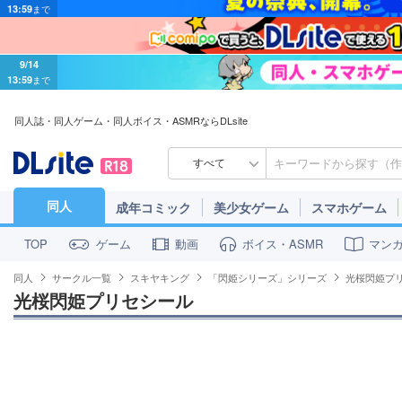
9/14
13:59
まで
同人誌・同人ゲーム・同人ボイス・ASMRならDLsite
すべて
同人
成年コミック
美少女ゲーム
スマホゲーム
ゲーム
動画
ボイス・ASMR
マン
TOP
同人
サークル一覧
スキヤキング
「閃姫シリーズ」シリーズ
光桜閃姫プ
光桜閃姫プリセシール