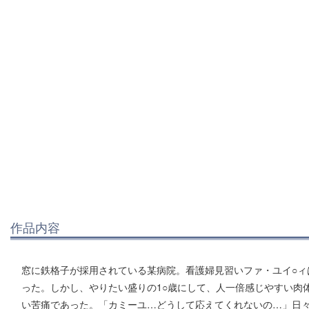
作品内容
窓に鉄格子が採用されている某病院。看護婦見習いファ・ユイ○ィ
った。しかし、やりたい盛りの1○歳にして、人一倍感じやすい肉
い苦痛であった。「カミーユ…どうして応えてくれないの…」日