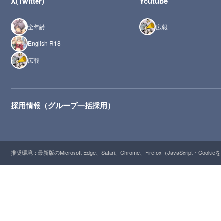
X(Twitter)
Youtube
全年齢
広報
English R18
広報
採用情報（グループ一括採用）
推奨環境：最新版のMicrosoft Edge、Safari、Chrome、Firefox（JavaScript・Cooki