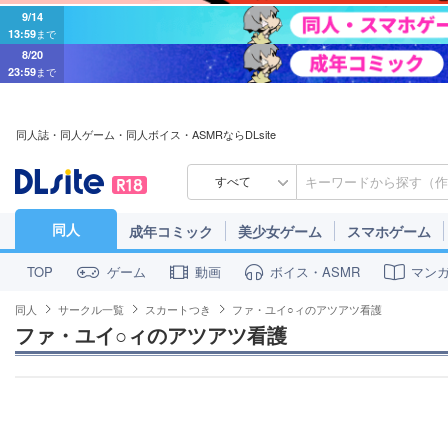
9/14
13:59
まで
8/20
23:59
まで
同人誌・同人ゲーム・同人ボイス・ASMRならDLsite
すべて
同人
成年コミック
美少女ゲーム
スマホゲーム
ゲーム
動画
ボイス・ASMR
マン
TOP
同人
サークル一覧
スカートつき
ファ・ユイ○ィのアツアツ看護
ファ・ユイ○ィのアツアツ看護