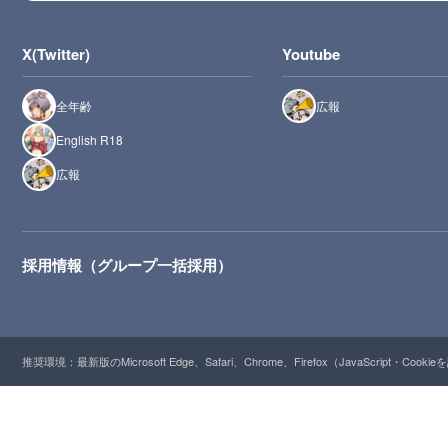
X(Twitter)
Youtube
全年齢
広報
English R18
広報
採用情報（グループ一括採用）
推奨環境：最新版のMicrosoft Edge、Safari、Chrome、Firefox（JavaScript・Cooki