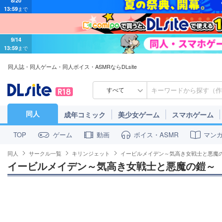
9/14
13:59
まで
同人誌・同人ゲーム・同人ボイス・ASMRならDLsite
すべて
同人
成年コミック
美少女ゲーム
スマホゲーム
ゲーム
動画
ボイス・ASMR
マン
TOP
同人
サークル一覧
キリンジェット
イービルメイデン～気高き女戦士と悪魔
イービルメイデン～気高き女戦士と悪魔の鎧～