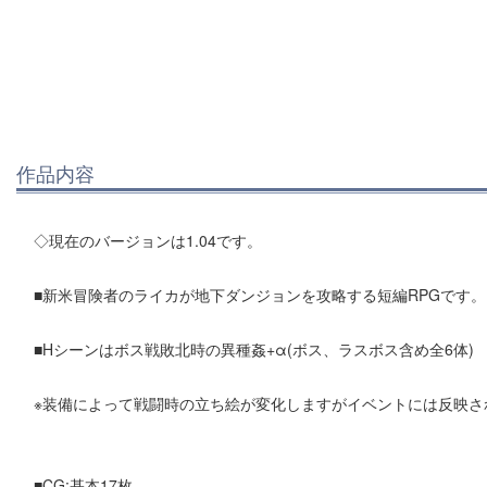
作品内容
◇現在のバージョンは1.04です。
■新米冒険者のライカが地下ダンジョンを攻略する短編RPGです。
■Hシーンはボス戦敗北時の異種姦+α(ボス、ラスボス含め全6体)
※装備によって戦闘時の立ち絵が変化しますがイベントには反映さ
■CG:基本17枚