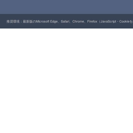
推奨環境：最新版のMicrosoft Edge、Safari、Chrome、Firefox（JavaScript・Cooki