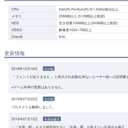
CPU
Intel(R) Pentium(R) III 1.0GHz相当以上
メモリ
256MB以上 (512MB以上推奨)
HDD
空き容量100MB以上(300MB以上推奨)
VIDEO
解像度1024×768以上
DirectX
9.0c
更新情報
2018年12月16日
その他
『 フォントがありません 』と表示され起動出来ないユーザー様への説明書
※ゲーム本体の更新はありません。
2015年07月22日
その他
プロテクトを解除しました。
2015年07月13日
不具合修正
・『水薬・軽』を９９個所持すると『水薬・重』が拾えない不具合を修正。