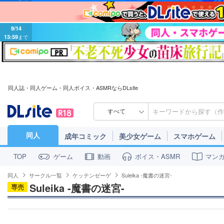
9/14
13:59
まで
同人誌・同人ゲーム・同人ボイス・ASMRならDLsite
すべて
同人
成年コミック
美少女ゲーム
スマホゲーム
ゲーム
動画
ボイス・ASMR
マン
TOP
同人
サークル一覧
ケッテンゼーゲ
Suleika -魔書の迷宮-
Suleika -魔書の迷宮-
専売