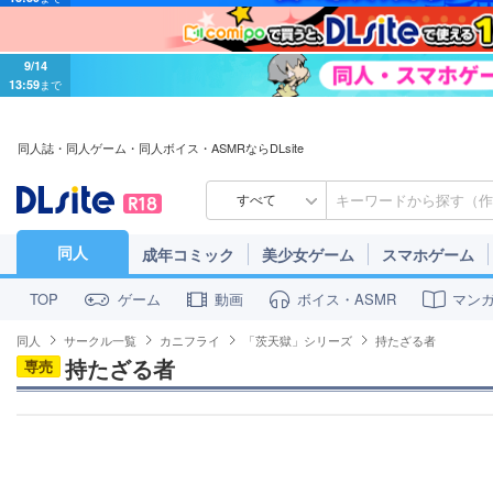
9/14
13:59
まで
同人誌・同人ゲーム・同人ボイス・ASMRならDLsite
すべて
同人
成年コミック
美少女ゲーム
スマホゲーム
ゲーム
動画
ボイス・ASMR
マン
TOP
同人
サークル一覧
カニフライ
「茨天獄」シリーズ
持たざる者
持たざる者
専売