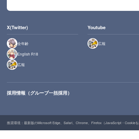
X(Twitter)
Youtube
全年齢
広報
English R18
広報
採用情報（グループ一括採用）
推奨環境：最新版のMicrosoft Edge、Safari、Chrome、Firefox（JavaScript・Cooki