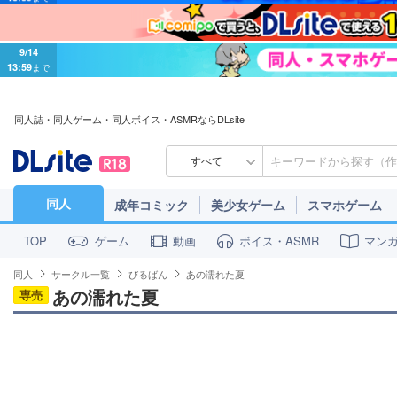
9/14
13:59
まで
同人誌・同人ゲーム・同人ボイス・ASMRならDLsite
すべて
同人
成年コミック
美少女ゲーム
スマホゲーム
ゲーム
動画
ボイス・ASMR
マン
TOP
同人
サークル一覧
びるばん
あの濡れた夏
あの濡れた夏
専売