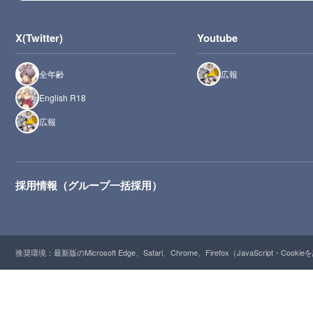
X(Twitter)
Youtube
全年齢
広報
English R18
広報
採用情報（グループ一括採用）
推奨環境：最新版のMicrosoft Edge、Safari、Chrome、Firefox（JavaScript・Cooki