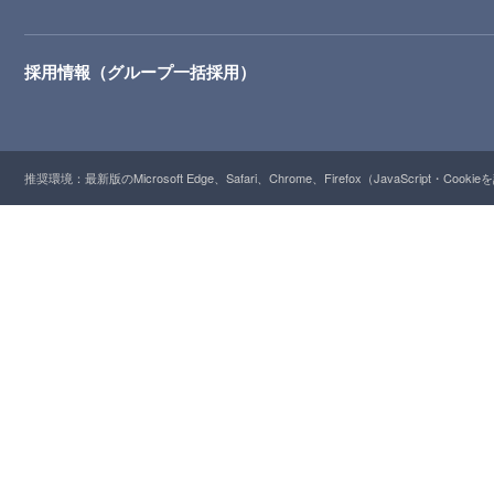
採用情報（グループ一括採用）
推奨環境：最新版のMicrosoft Edge、Safari、Chrome、Firefox（JavaScript・Cooki