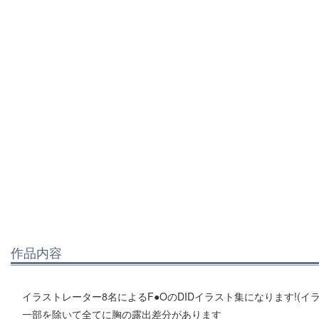
作品内容
イラストレーター8名によるF●OのDIDイラスト集になります!(イラ
一部を除いて全てに胸の露出差分があります