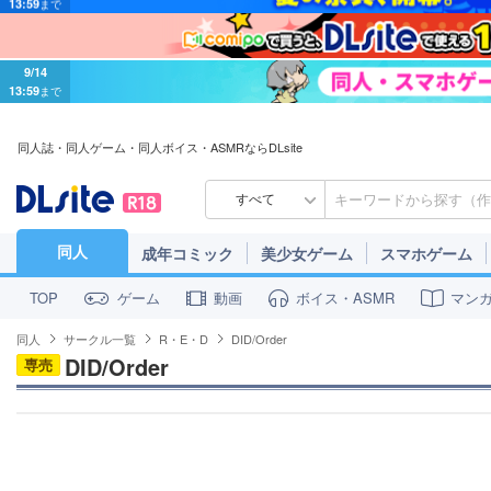
9/14
13:59
まで
同人誌・同人ゲーム・同人ボイス・ASMRならDLsite
すべて
同人
成年コミック
美少女ゲーム
スマホゲーム
ゲーム
動画
ボイス・ASMR
マン
TOP
同人
サークル一覧
R・E・D
DID/Order
DID/Order
専売