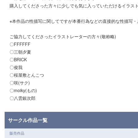
購入してくださった方々に少しでも気に入っていただけるイラス
※本作品の性描写に関してですが本番行為などの直接的な性描写・
ご協力してくださったイラストレーターの方々(敬称略)
〇FFFFFF
〇三朝夕夏
〇BRICK
〇俊我
〇桜屋敷とんこつ
〇咲(サク)
〇moiky(もの)
〇八雲銀次郎
サークル作品一覧
販売作品