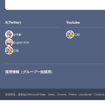
X(Twitter)
Youtube
全年齢
広報
English R18
広報
採用情報（グループ一括採用）
推奨環境：最新版のMicrosoft Edge、Safari、Chrome、Firefox（JavaScript・Cooki