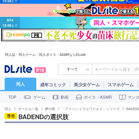
9/14
13:59
まで
同人誌・同人ゲーム・同人ボイス・ASMRならDLsite
すべて
同人
成年コミック
美少女ゲーム
スマホゲーム
ゲーム
動画
ボイス・ASMR
マン
TOP
同人
サークル一覧
夢の棺
「アドベントラルワールド」シリーズ
BADE
BADENDの選択肢
専売