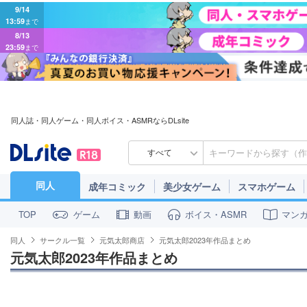
9/14
13:59
まで
8/13
23:59
まで
同人誌・同人ゲーム・同人ボイス・ASMRならDLsite
すべて
同人
成年コミック
美少女ゲーム
スマホゲーム
ゲーム
動画
ボイス・ASMR
マン
TOP
同人
サークル一覧
元気太郎商店
元気太郎2023年作品まとめ
元気太郎2023年作品まとめ