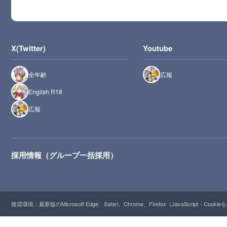
X(Twitter)
Youtube
全年齢
広報
English R18
広報
採用情報（グループ一括採用）
推奨環境：最新版のMicrosoft Edge、Safari、Chrome、Firefox（JavaScript・Cooki