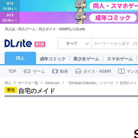
13:59
まで
8/13
23:59
まで
同人誌・同人ゲーム・同人ボイス・ASMRならDLsite
すべて
同人
成年コミック
美少女ゲーム
スマホゲーム
ゲーム
動画
ボイス・ASMR
マン
TOP
同人
サークル一覧
Jhinbrush
「Elf Maid Collection」シリーズ
自宅のメイ
自宅のメイド
専売