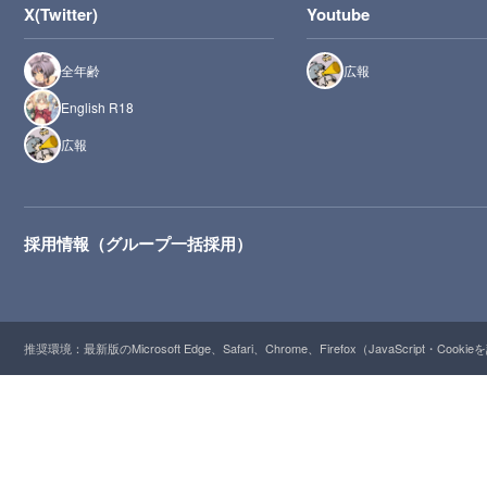
X(Twitter)
Youtube
全年齢
広報
English R18
広報
採用情報（グループ一括採用）
推奨環境：最新版のMicrosoft Edge、Safari、Chrome、Firefox（JavaScript・Cooki