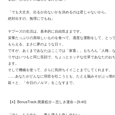
「でも大丈夫、出るか出ないかを決めるのは君じゃないから。
絶対出すの、無理にでもね」
ヤプーズの生活は、基本的に自由気ままです。
栄養たっぷりの美味しいものを食べて、適度な運動をして、とっ
もらえる、まさに夢のような日々。
ですが、あくまであなたはここでは「家畜」。もちろん「人権」
リサはいつもと同じ笑顔で、ちょっとエッチな仕草であなたのおち
ます。
そして機械を使って、さらに気持ちイイことまでしてくれます。
……あなたがどんなに弱音を吐こうとも、たとえ脳みそがぶっ壊
延々と、「今日のノルマ」をこなすまで。
【4】BonusTrack.廃棄処分～悲しき運命～[9:40]
「ほら、もう出た……量も濃さも申し分ない。」