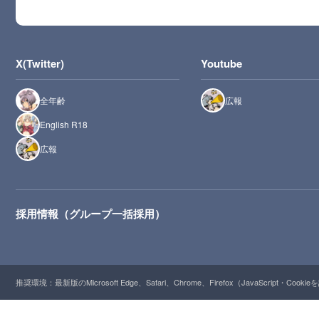
X(Twitter)
Youtube
全年齢
広報
English R18
広報
採用情報（グループ一括採用）
推奨環境：最新版のMicrosoft Edge、Safari、Chrome、Firefox（JavaScript・Cooki