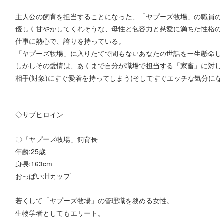
主人公の飼育を担当することになった、「ヤプーズ牧場」の職員
優しく甘やかしてくれそうな、母性と包容力と慈愛に満ちた性格
仕事に熱心で、誇りを持っている。
「ヤプーズ牧場」に入りたてで間もないあなたの世話を一生懸命
しかしその愛情は、あくまで自分が職場で担当する「家畜」に対
相手(対象)にすぐ愛着を持ってしまう(そしてすぐエッチな気分に
◇サブヒロイン
〇「ヤプーズ牧場」飼育長
年齢:25歳
身長:163cm
おっぱい:Hカップ
若くして「ヤプーズ牧場」の管理職を務める女性。
生物学者としてもエリート。