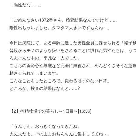
「陽性だな……」
「ごめんなさい1372番さん、検査結果なんですけど……
陽性出ちゃいました。タマタマ大きいですもんね～」
今日は病院にて、ある年齢に達した男性全員に課せられる「精子
普段からモノのような扱いをされることに慣れた男性たちは、う
ろんそんな中の、平凡な一人でした。
こちらの羞恥心や尊厳など完全に無視され、めんどくさそうな態
精させられてしまいます。
こんなことをしたところで、変わるはずのない日常。
ところが、検査の結果はなんと……?
【2】搾精牧場での暮らし～1日目～[16:36]
「うんうん、おっきくなってきたね。
大丈夫だよ、そのままおちんちんに集中しててね～」