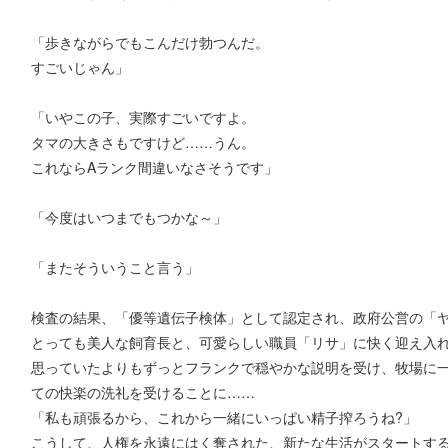
「歩きながらでもこんだけ勃つんだ。
すごいじゃん」
「いやこの子、実際すごいですよ。
タマの大きさもですけど……うん。
これならAランク間違いなさそうです」
「今度はいつまでもつかな～」
「またそういうこと言う」
検査の結果、「優等遺伝子検体」として認定され、政府公営の「
とっても美人な飼育長と、可愛らしい職員「リサ」に快く迎え入
思っていたよりもずっとフランクで穏やかな説明を受け、牧場に
ての快楽の洗礼を受けることに……
「私も頑張るから、これから一緒にいっぱい精子搾ろうね?」
こうして、人権を永遠にはく奪された、新たな生活がスタートす