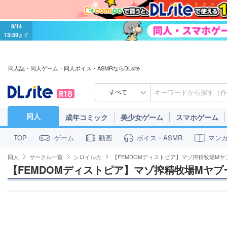
9/14
13:59
まで
同人誌・同人ゲーム・同人ボイス・ASMRならDLsite
すべて
同人
成年コミック
美少女ゲーム
スマホゲーム
ゲーム
動画
ボイス・ASMR
マン
TOP
同人
サークル一覧
シロイルカ
【FEMDOMディストピア】マゾ搾精牧場M
【FEMDOMディストピア】マゾ搾精牧場Mヤ