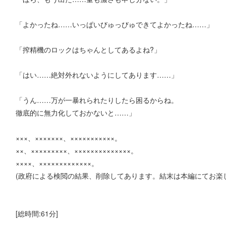
「よかったね……いっぱいびゅっびゅできてよかったね……」
「搾精機のロックはちゃんとしてあるよね?」
「はい……絶対外れないようにしてあります……」
「うん……万が一暴れられたりしたら困るからね。
徹底的に無力化しておかないと……」
×××、×××××××、×××××××××××。
××、×××××××××、××××××××××××××。
××××、×××××××××××××。
(政府による検閲の結果、削除してあります。結末は本編にてお楽
[総時間:61分]