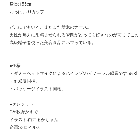
身長:155cm
おっぱい:Gカップ
どこにでもいる、まだまだ新米のナース。
男性が無力に射精させられる瞬間がとっても好きなのが高じてこ
高級精子を使った美容食品にハマっている。
●仕様
・ダミーヘッドマイクによるハイレゾ/バイノーラル録音です(96kHz/2
・mp3版同梱。
・パッケージイラスト同梱。
●クレジット
CV:秋野かえで
イラスト:白井るかちゃん
企画:シロイルカ