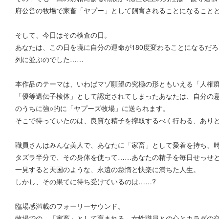
府公営の牧場で家畜「ヤプー」として飼育されることになること
そして、今日はその検査の日。
あなたは、この日を境に自分の運命が180度変わることになるだ
列に並ぶのでした……
本作品のテーマは、いわばマゾ願望の究極の形ともいえる「人権
「優等遺伝子検体」として認定されてしまったあなたは、自分の
のうちに強○的に「ヤプーズ牧場」に送られます。
そこで待っていたのは、良質な精子を搾取するべく行わる、ありと
職員さんはみんな美人で、あなたに「家畜」として愛着を持ち、
タズラ半分で、その身体を使って……あなたの精子を毎日せっせ
一見すると天国のような、永遠の怠惰と快楽に満ちた人生。
しかし、その果てに待ち受けているのは……?
臨場感満載のフォーリーサウンド。
牧場での、「家畜」として育まれる、女性職員との心とカラダの