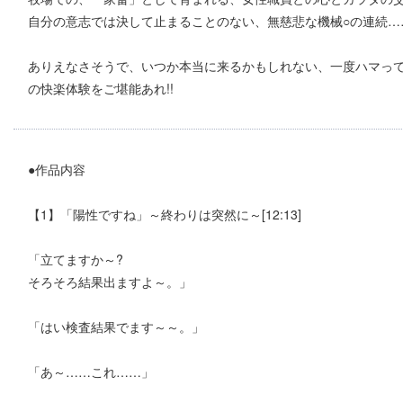
自分の意志では決して止まることのない、無慈悲な機械○の連続…
ありえなさそうで、いつか本当に来るかもしれない、一度ハマっ
の快楽体験をご堪能あれ!!
●作品内容
【1】「陽性ですね」～終わりは突然に～[12:13]
「立てますか～?
そろそろ結果出ますよ～。」
「はい検査結果でます～～。」
「あ～……これ……」