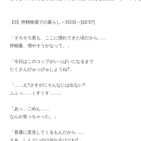
【3】搾精牧場での暮らし～3日目～[22:57]
「そろそろ君も、ここに慣れてきた頃だから……
搾精量、増やそうかなって。」
「今日はこのコップがいっぱいになるまで
たくさんびゅっびゅしようね?」
「……え?さすがにそんなには出ない?
ふふっ……くすくす……」
「あっ…ごめん……
なんか笑っちゃった。」
「普通に意見してくるもんだから……
まあ、しんどいのは分かるけどね?」