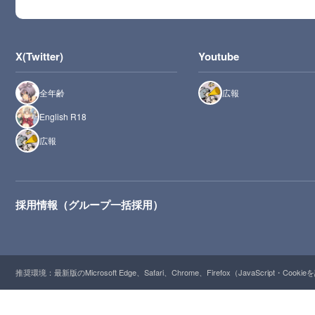
X(Twitter)
Youtube
全年齢
広報
English R18
広報
採用情報（グループ一括採用）
推奨環境：最新版のMicrosoft Edge、Safari、Chrome、Firefox（JavaScript・Cooki