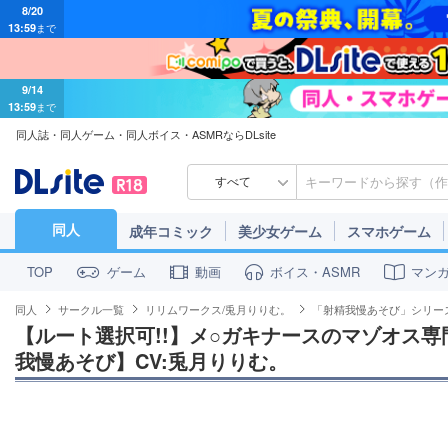
8/20
13:59
まで
9/14
13:59
まで
同人誌・同人ゲーム・同人ボイス・ASMRならDLsite
すべて
同人
成年コミック
美少女ゲーム
スマホゲーム
ゲーム
動画
ボイス・ASMR
マン
TOP
同人
サークル一覧
リリムワークス/兎月りりむ。
「射精我慢あそび」シリー
【ルート選択可!!】メ○ガキナースのマゾオス
我慢あそび】CV:兎月りりむ。