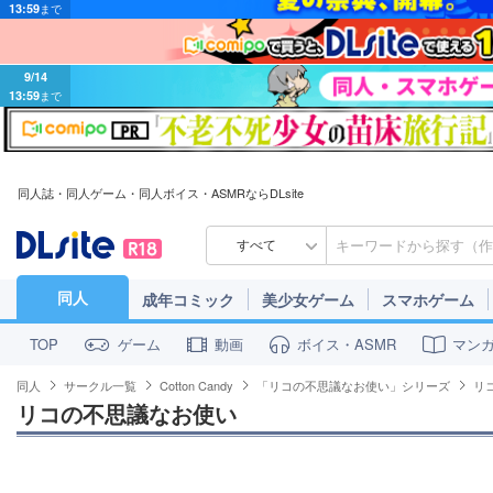
9/14
13:59
まで
同人誌・同人ゲーム・同人ボイス・ASMRならDLsite
すべて
同人
成年コミック
美少女ゲーム
スマホゲーム
ゲーム
動画
ボイス・ASMR
マン
TOP
同人
サークル一覧
Cotton Candy
「リコの不思議なお使い」シリーズ
リ
リコの不思議なお使い