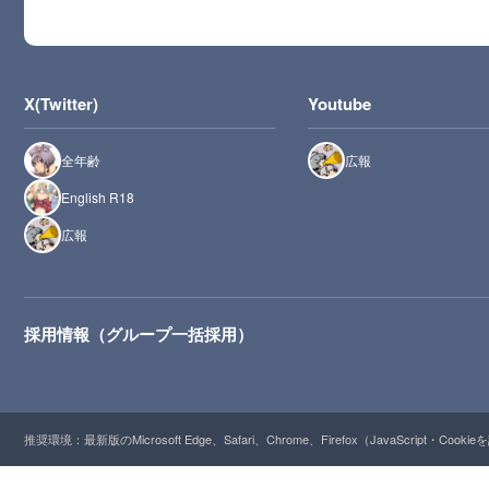
X(Twitter)
Youtube
全年齢
広報
English R18
広報
採用情報（グループ一括採用）
推奨環境：最新版のMicrosoft Edge、Safari、Chrome、Firefox（JavaScript・Cooki