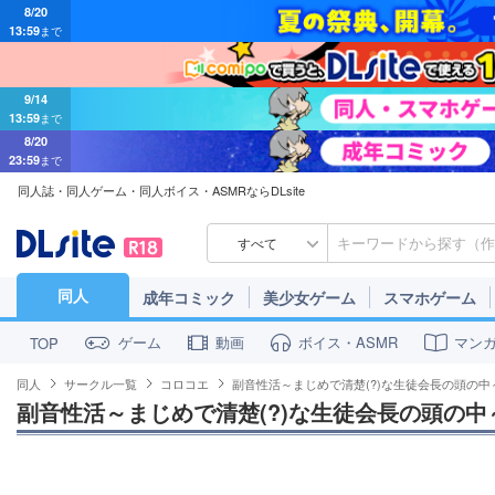
13:59
まで
9/14
13:59
まで
8/20
23:59
まで
同人誌・同人ゲーム・同人ボイス・ASMRならDLsite
すべて
同人
成年コミック
美少女ゲーム
スマホゲーム
ゲーム
動画
ボイス・ASMR
マン
TOP
同人
サークル一覧
コロコエ
副音性活～まじめで清楚(?)な生徒会長の頭の中
副音性活～まじめで清楚(?)な生徒会長の頭の中