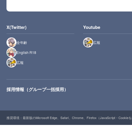
X(Twitter)
Youtube
全年齢
広報
English R18
広報
採用情報（グループ一括採用）
推奨環境：最新版のMicrosoft Edge、Safari、Chrome、Firefox（JavaScript・Cooki