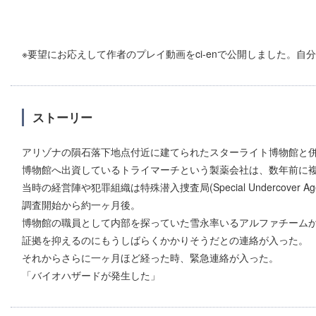
※要望にお応えして作者のプレイ動画をci-enで公開しました。
ストーリー
アリゾナの隕石落下地点付近に建てられたスターライト博物館と
博物館へ出資しているトライマーチという製薬会社は、数年前に
当時の経営陣や犯罪組織は特殊潜入捜査局(Special Undercov
調査開始から約一ヶ月後。
博物館の職員として内部を探っていた雪永率いるアルファチーム
証拠を抑えるのにもうしばらくかかりそうだとの連絡が入った。
それからさらに一ヶ月ほど経った時、緊急連絡が入った。
「バイオハザードが発生した」