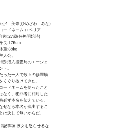
姫沢 美奈(ひめざわ みな)
コードネーム:ロベリア
年齢:27歳(任務開始時)
身長:175cm
体重:68kg
主人公。
特殊潜入捜査局のエージェ
ント。
たった一人で数々の修羅場
をくぐり抜けてきた。
コードネームを使ったこと
はなく、犯罪者に相対した
時必ず本名を伝えている。
なぜなら本名が流出するこ
とは決して無いからだ。
特記事項:彼女を怒らせるな