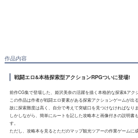
作品内容
戦闘エロ&本格探索型アクションRPGついに登場!
前作CG集で登場した、姫沢美奈の活躍を描く本格的な探索&アク
この作品は作者が戦闘エロ要素がある探索アクションゲームが出
故に探索難度は高く、自分で考えて突破口を見つけなければなり
しかしながら、簡単にルートを記した攻略本と画像付きの説明書
す。
ただし、攻略本を見るとただのマップ観光ツアーの作業ゲームに