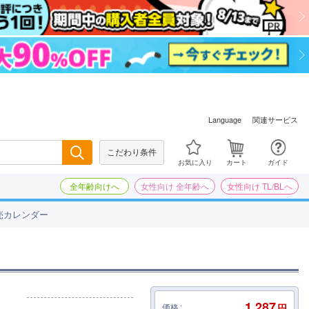
関連サービス
Language
こだわり条件
検索
お気に入り
カート
ガイド
全年齢向けへ
女性向け 全年齢へ
女性向け TL/BLへ
売カレンダー
1,287
価格
円