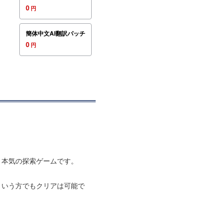
0
円
簡体中文AI翻訳パッチ
0
円
、本気の探索ゲームです。
という方でもクリアは可能で