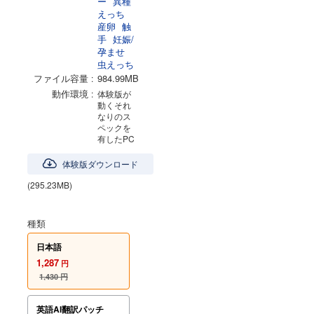
ー
異種
えっち
産卵
触
手
妊娠/
孕ませ
虫えっち
ファイル容量
984.99MB
動作環境
体験版が
動くそれ
なりのス
ペックを
有したPC
体験版ダウンロード
(295.23MB)
種類
日本語
1,287
円
1,430
円
英語AI翻訳パッチ