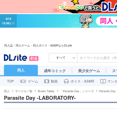
9/14
13:59
まで
同人誌・同人ゲーム・同人ボイス・ASMRならDLsite
すべて
同人
成年コミック
美少女ゲーム
ス
ゲーム
動画
ボイス・ASMR
マン
TOP
同人
サークル一覧
Brown Tabby
「Parasite Day」シリーズ
Parasite Da
Parasite Day -LABORATORY-