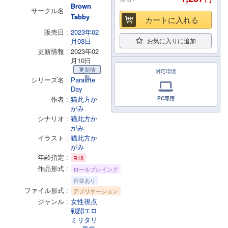
Brown
サークル名
Tabby
カートに入れる
販売日
2023年02
月03日
お気に入りに追加
更新情報
2023年02
月10日
更新情
対応環境
報
シリーズ名
Parasite
Day
作者
猫此方か
PC専用
がみ
シナリオ
猫此方か
がみ
イラスト
猫此方か
がみ
年齢指定
R18
作品形式
ロールプレイング
音楽あり
ファイル形式
アプリケーション
ジャンル
女性視点
戦闘エロ
ミリタリ