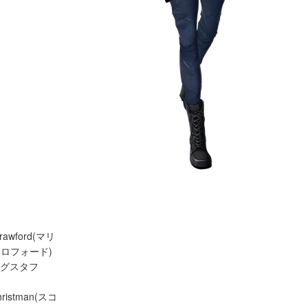
ム
rawford(マリ
ロフォード)
ole(グスタフ
Christman(スコ