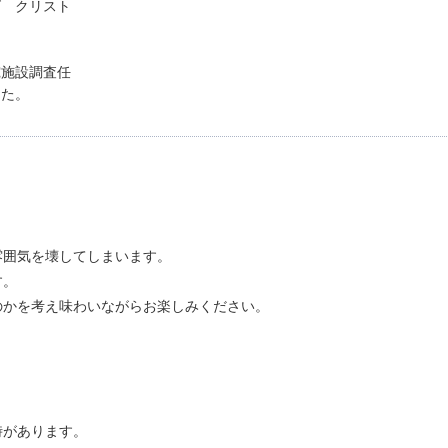
ズ クリスト
究施設調査任
った。
雰囲気を壊してしまいます。
す。
のかを考え味わいながらお楽しみください。
時があります。