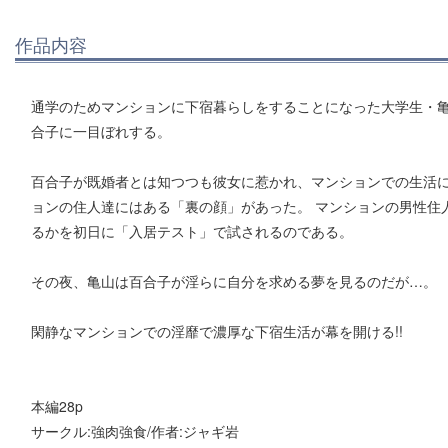
作品内容
通学のためマンションに下宿暮らしをすることになった大学生・
合子に一目ぼれする。
百合子が既婚者とは知つつも彼女に惹かれ、マンションでの生活
ョンの住人達にはある「裏の顔」があった。 マンションの男性住
るかを初日に「入居テスト」で試されるのである。
その夜、亀山は百合子が淫らに自分を求める夢を見るのだが…。
閑静なマンションでの淫靡で濃厚な下宿生活が幕を開ける!!
本編28p
サークル:強肉強食/作者:ジャギ岩