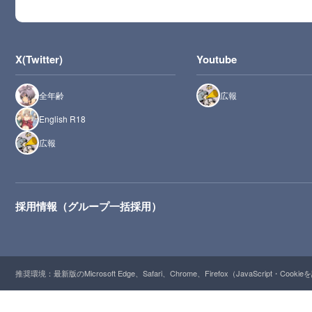
X(Twitter)
Youtube
全年齢
広報
English R18
広報
採用情報（グループ一括採用）
推奨環境：最新版のMicrosoft Edge、Safari、Chrome、Firefox（JavaScript・Cooki