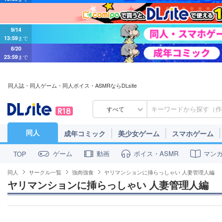
9/14
13:59
まで
8/20
23:59
まで
同人誌・同人ゲーム・同人ボイス・ASMRならDLsite
すべて
同人
成年コミック
美少女ゲーム
スマホゲーム
ゲーム
動画
ボイス・ASMR
マン
TOP
同人
サークル一覧
強肉強食
ヤリマンションに挿らっしゃい 人妻管理人編
ヤリマンションに挿らっしゃい 人妻管理人編