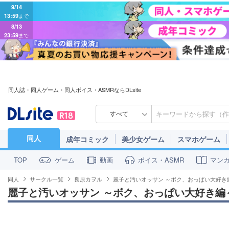
9/14
13:59
まで
8/13
23:59
まで
同人誌・同人ゲーム・同人ボイス・ASMRならDLsite
すべて
同人
成年コミック
美少女ゲーム
スマホゲーム
ゲーム
動画
ボイス・ASMR
マン
TOP
同人
サークル一覧
良原カヲル
麗子と汚いオッサン ～ボク、おっぱい大好き
麗子と汚いオッサン ～ボク、おっぱい大好き編