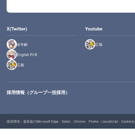
X(Twitter)
Youtube
全年齢
広報
English R18
広報
採用情報（グループ一括採用）
推奨環境：最新版のMicrosoft Edge、Safari、Chrome、Firefox（JavaScript・Cooki