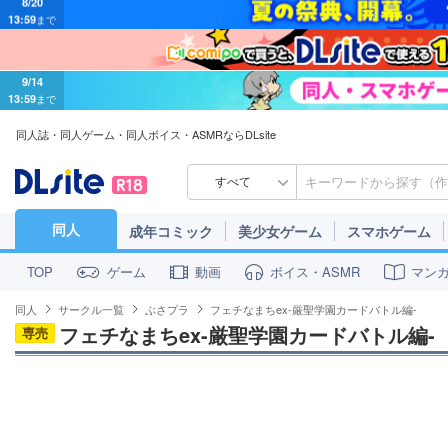
9/14
13:59
まで
同人誌・同人ゲーム・同人ボイス・ASMRならDLsite
すべて
同人
成年コミック
美少女ゲーム
スマホゲーム
ゲーム
動画
ボイス・ASMR
マン
TOP
同人
サークル一覧
ぶさプラ
フェチなまちex-厳聖学園カードバトル編-
フェチなまちex-厳聖学園カードバトル編-
専売