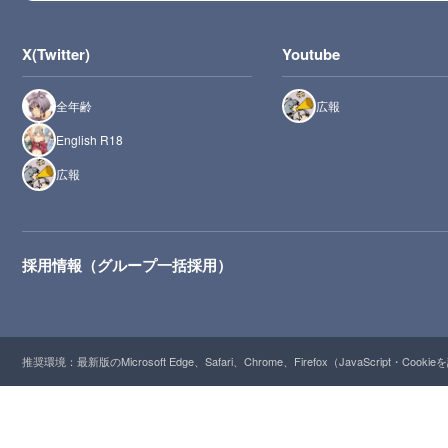
X(Twitter)
Youtube
全年齢
広報
English R18
広報
採用情報（グループ一括採用）
推奨環境：最新版のMicrosoft Edge、Safari、Chrome、Firefox（JavaScript・Cooki