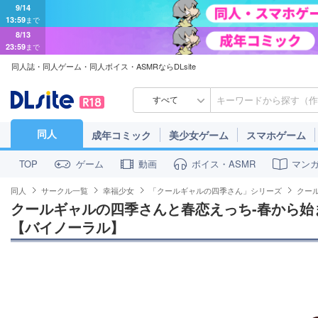
9/14
13:59
まで
8/13
23:59
まで
同人誌・同人ゲーム・同人ボイス・ASMRならDLsite
すべて
同人
成年コミック
美少女ゲーム
スマホゲーム
ゲーム
動画
ボイス・ASMR
マン
TOP
同人
サークル一覧
幸福少女
「クールギャルの四季さん」シリーズ
クー
クールギャルの四季さんと春恋えっち-春から始
【バイノーラル】