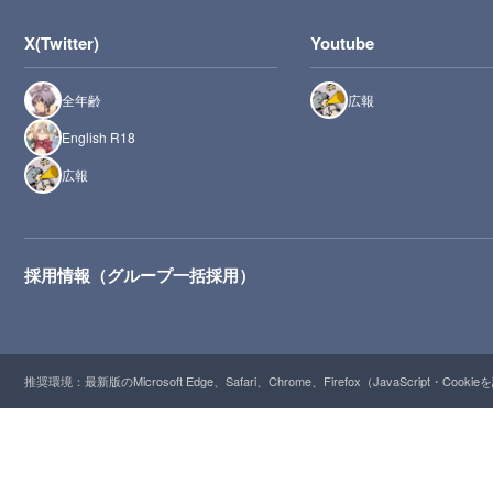
X(Twitter)
Youtube
全年齢
広報
English R18
広報
採用情報（グループ一括採用）
推奨環境：最新版のMicrosoft Edge、Safari、Chrome、Firefox（JavaScript・Cooki