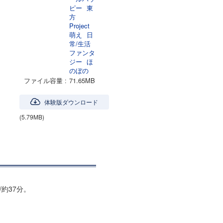
ピー
東
方
Project
萌え
日
常/生活
ファンタ
ジー
ほ
のぼの
ファイル容量
71.65MB
体験版ダウンロード
(5.79MB)
約37分。