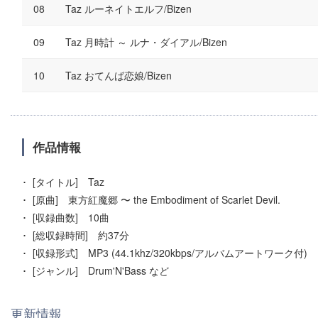
Taz ルーネイトエルフ/Bizen
Taz 月時計 ～ ルナ・ダイアル/Bizen
Taz おてんば恋娘/Bizen
作品情報
[タイトル] Taz
[原曲] 東方紅魔郷 〜 the Embodiment of Scarlet Devil.
[収録曲数] 10曲
[総収録時間] 約37分
[収録形式] MP3 (44.1khz/320kbps/アルバムアートワーク付)
[ジャンル] Drum'N'Bass など
更新情報