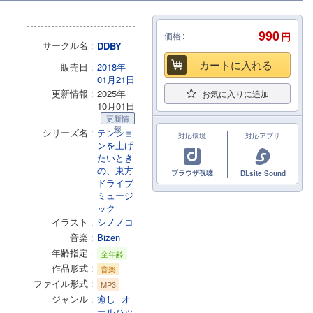
990
価格
円
サークル名
DDBY
カートに入れる
販売日
2018年
01月21日
更新情報
2025年
お気に入りに追加
10月01日
更新情
報
シリーズ名
テンショ
対応環境
対応アプリ
ンを上げ
たいとき
の、東方
ブラウザ視聴
DLsite Sound
ドライブ
ミュージ
ック
イラスト
シノノコ
音楽
Bizen
年齢指定
全年齢
作品形式
音楽
ファイル形式
MP3
ジャンル
癒し
オ
ールハッ