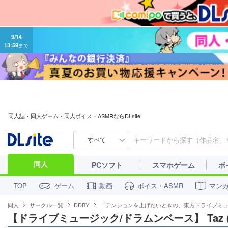
9/14
13:59
まで
同人誌・同人ゲーム・同人ボイス・ASMRならDLsite
すべて
同人
PCソフト
スマホゲーム
ボ
ゲーム
動画
ボイス・ASMR
マン
TOP
同人
サークル一覧
DDBY
「テンションを上げたいときの、東方ドライブミ
【ドライブミュージック/ドラムンベース】 Taz