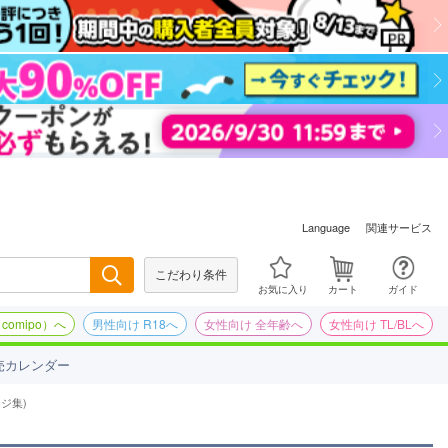
関連サービス
Language
こだわり条件
検索
お気に入り
カート
ガイド
omipo）へ
男性向け R18へ
女性向け 全年齢へ
女性向け TL/BLへ
売カレンダー
ジ集)