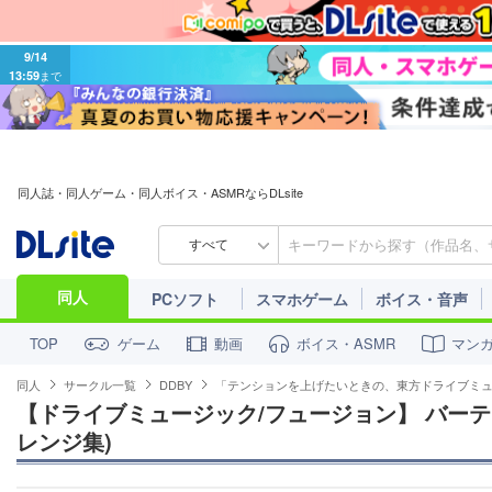
9/14
13:59
まで
同人誌・同人ゲーム・同人ボイス・ASMRならDLsite
すべて
同人
PCソフト
スマホゲーム
ボイス・音声
ゲーム
動画
ボイス・ASMR
マン
TOP
同人
サークル一覧
DDBY
「テンションを上げたいときの、東方ドライブミ
【ドライブミュージック/フュージョン】 バー
レンジ集)