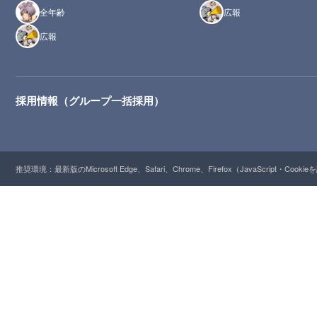
全年齢
広報
広報
採用情報（グループ一括採用）
推奨環境：最新版のMicrosoft Edge、Safari、Chrome、Firefox（JavaScript・Cooki