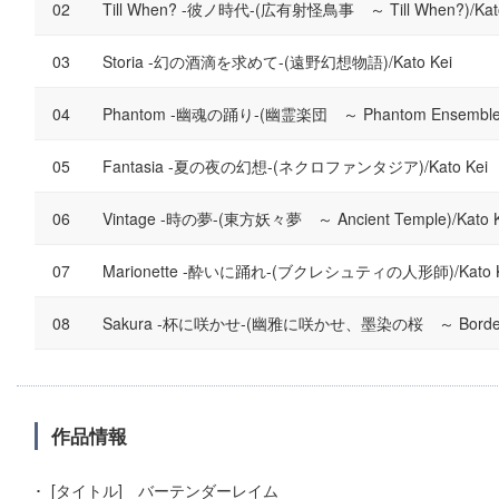
Till When? -彼ノ時代-(広有射怪鳥事 ～ Till When?)/Kato
Storia -幻の酒滴を求めて-(遠野幻想物語)/Kato Kei
Phantom -幽魂の踊り-(幽霊楽団 ～ Phantom Ensemble)/
Fantasia -夏の夜の幻想-(ネクロファンタジア)/Kato Kei
Vintage -時の夢-(東方妖々夢 ～ Ancient Temple)/Kato K
Marionette -酔いに踊れ-(ブクレシュティの人形師)/Kato K
Sakura -杯に咲かせ-(幽雅に咲かせ、墨染の桜 ～ Border of L
作品情報
[タイトル] バーテンダーレイム