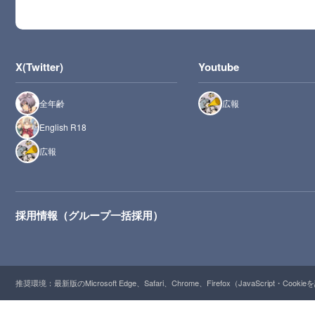
X(Twitter)
Youtube
全年齢
広報
English R18
広報
採用情報（グループ一括採用）
推奨環境：最新版のMicrosoft Edge、Safari、Chrome、Firefox（JavaScript・Cooki