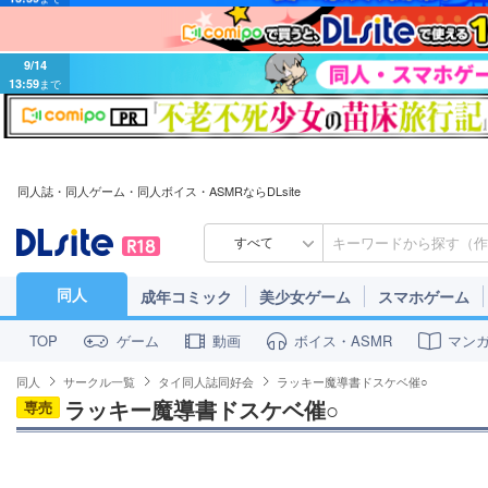
9/14
13:59
まで
同人誌・同人ゲーム・同人ボイス・ASMRならDLsite
すべて
同人
成年コミック
美少女ゲーム
スマホゲーム
ゲーム
動画
ボイス・ASMR
マン
TOP
同人
サークル一覧
タイ同人誌同好会
ラッキー魔導書ドスケベ催○
ラッキー魔導書ドスケベ催○
専売