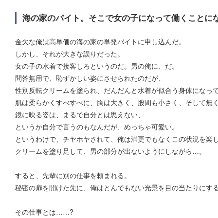
海の家のバイト。そこで女の子になって働くことに
金欠な俺は高単価の海の家の単発バイトに申し込んだ。
しかし、それが大きな誤りだった。
女の子の水着で接客しろというのだ。男の俺に、だ。
問答無用で、恥ずかしい姿にさせられたのだが、
性別反転クリームを塗られ、だんだんと水着が似合う身体になっ
肌は柔らかくすべすべに、胸は大きく、股間も小さく、そして無
鏡に映る姿は、まるで自分とは思えない、
というか自分で言うのもなんだが、めっちゃ可愛い。
というわけで、チヤホヤされて、俺は満更でもなくこの状況を楽
クリームを塗り足して、男の部分が出ないようにしながら…。
すると、先輩に別の仕事を頼まれる。
秘密の扉を開けた先に、俺はとんでもない光景を目の当たりにす
その仕事とは……?