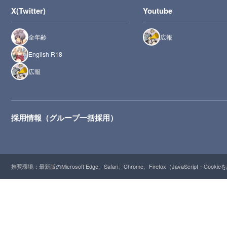
X(Twitter)
Youtube
全年齢
広報
English R18
広報
採用情報（グループ一括採用）
推奨環境：最新版のMicrosoft Edge、Safari、Chrome、Firefox（JavaScript・Cooki