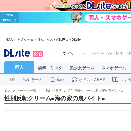
9/14
13:59
まで
同人誌・同人ゲーム・同人ボイス・ASMRならDLsite
すべて
同人
成年コミック
美少女ゲーム
スマホゲーム
ゲーム
動画
ボイス・ASMR
マン
TOP
同人
サークル一覧
いわした書店
性別反転クリーム=海の家の裏バイト=
性別反転クリーム=海の家の裏バイト=