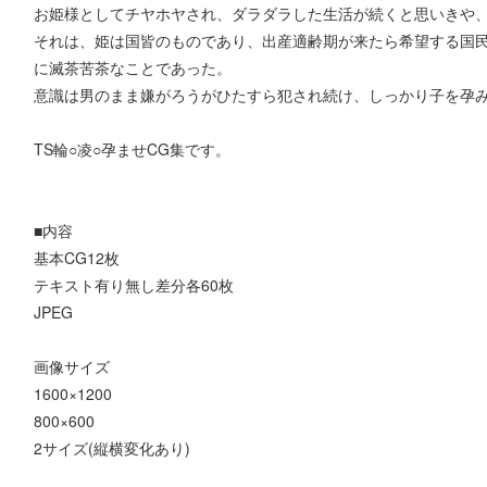
お姫様としてチヤホヤされ、ダラダラした生活が続くと思いきや
それは、姫は国皆のものであり、出産適齢期が来たら希望する国
に滅茶苦茶なことであった。
意識は男のまま嫌がろうがひたすら犯され続け、しっかり子を孕
TS輪○凌○孕ませCG集です。
■内容
基本CG12枚
テキスト有り無し差分各60枚
JPEG
画像サイズ
1600×1200
800×600
2サイズ(縦横変化あり)