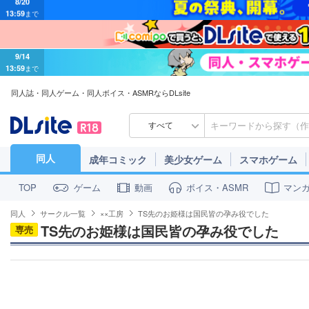
9/14
13:59
まで
同人誌・同人ゲーム・同人ボイス・ASMRならDLsite
すべて
同人
成年コミック
美少女ゲーム
スマホゲーム
ゲーム
動画
ボイス・ASMR
マン
TOP
同人
サークル一覧
××工房
TS先のお姫様は国民皆の孕み役でした
TS先のお姫様は国民皆の孕み役でした
専売